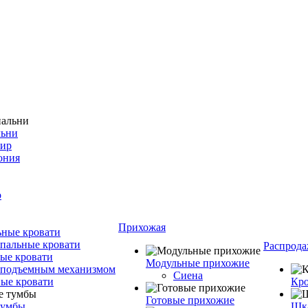
льни
фир
ония
о
Прихожая
ные кровати
пальные кровати
Распрода
ые кровати
Модульные прихожие
 подъемным механизмом
Сиена
ые кровати
Кро
Готовые прихожие
тумбы
Шка