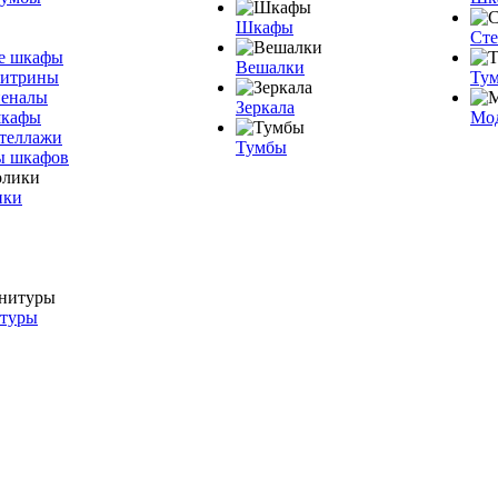
Шкафы
Ст
е шкафы
Вешалки
витрины
Тум
пеналы
Зеркала
шкафы
Мо
теллажи
Тумбы
ы шкафов
ики
итуры