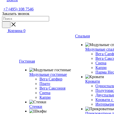
+7 (495) 108 7546
Заказать звонок
Корзина
0
Спальня
Модульные спа
Вега Сап
Вега Сакс
Гостиная
Сиена
Капри
Парма Не
Модульные гостиные
Вега Сапфир
Кровати
Прато
Односпаль
Вега Саксония
Полуторас
Сиена
Двуспальн
Капри
Кровати с
Интерьерн
Стенки
Прикроватные 