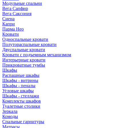
Модульные спальни
Вега Сапфир
Вега Саксония
Сиена
Капри
Парма Нео
Кровати
Односпальные кровати
Полутораспальные кровати
Двуспальные кровати
Кровати с подъемным механизмом
Интерьерные кровати
Прикроватные тумбы
Шкафы
Распашные шкафы
Шкафы - витрины
Шкафы - пеналы
Угловые шкафы
Шкафы - стеллажи
Комплекты шкафов
Туалетные столики
Зеркала
Комоды
Спальные гарнитуры
Матрасы