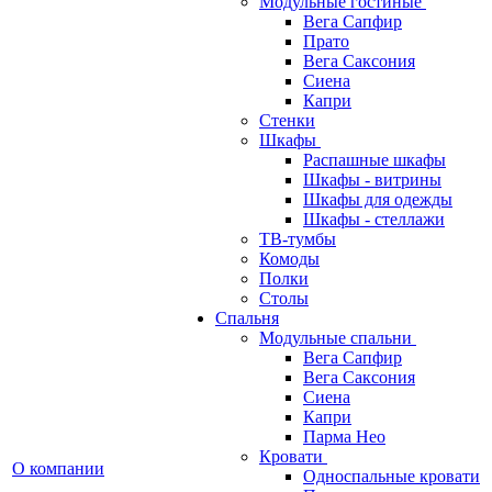
Модульные гостиные
Вега Сапфир
Прато
Вега Саксония
Сиена
Капри
Стенки
Шкафы
Распашные шкафы
Шкафы - витрины
Шкафы для одежды
Шкафы - стеллажи
ТВ-тумбы
Комоды
Полки
Столы
Спальня
Модульные спальни
Вега Сапфир
Вега Саксония
Сиена
Капри
Парма Нео
Кровати
О компании
Односпальные кровати