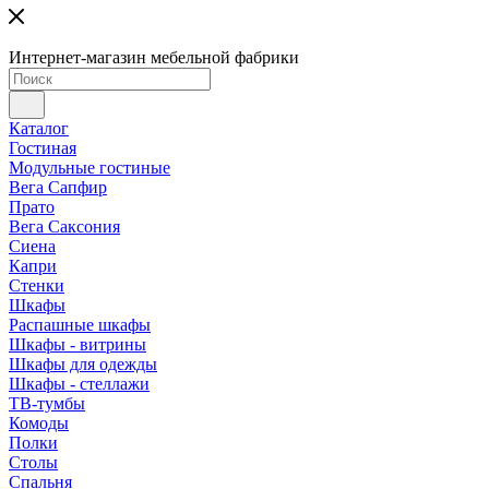
Интернет-магазин мебельной фабрики
Каталог
Гостиная
Модульные гостиные
Вега Сапфир
Прато
Вега Саксония
Сиена
Капри
Стенки
Шкафы
Распашные шкафы
Шкафы - витрины
Шкафы для одежды
Шкафы - стеллажи
ТВ-тумбы
Комоды
Полки
Столы
Спальня