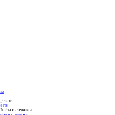
жа
вати
фы и стеллажи