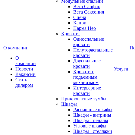
Модульные спальни
Вега Сапфир
Вега Саксония
Сиена
Капри
Парма Нео
Кровати
Односпальные
кровати
О компании
П
Полутораспальные
кровати
О
Двуспальные
компании
кровати
Новости
Услуги
Кровати с
Вакансии
подъемным
Стать
механизмом
дилером
Интерьерные
кровати
Прикроватные тумбы
Шкафы
Распашные шкафы
Шкафы - витрины
Шкафы - пеналы
Угловые шкафы
Шкафы - стеллажи