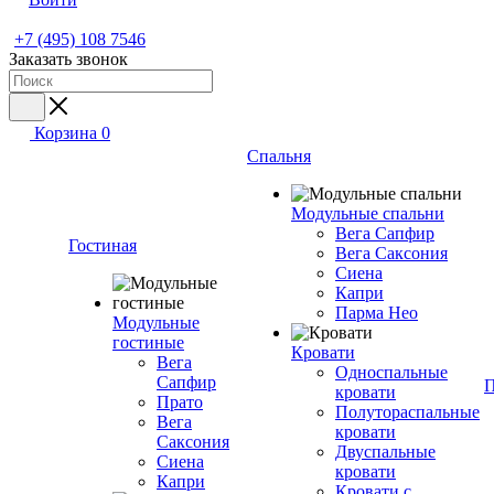
+7 (495) 108 7546
Заказать звонок
Корзина
0
Спальня
Модульные спальни
Вега Сапфир
Гостиная
Вега Саксония
Сиена
Капри
Парма Нео
Модульные
гостиные
Кровати
Вега
Односпальные
Сапфир
П
кровати
Прато
Полутораспальные
Вега
кровати
Саксония
Двуспальные
Сиена
кровати
Капри
Кровати с