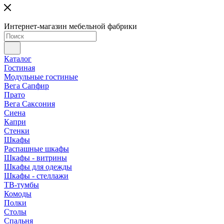
Интернет-магазин мебельной фабрики
Каталог
Гостиная
Модульные гостиные
Вега Сапфир
Прато
Вега Саксония
Сиена
Капри
Стенки
Шкафы
Распашные шкафы
Шкафы - витрины
Шкафы для одежды
Шкафы - стеллажи
ТВ-тумбы
Комоды
Полки
Столы
Спальня