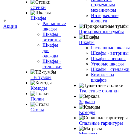
подъемным
Стенки
механизмом
Интерьерные
Шкафы
кровати
Распашные
Акции
шкафы
Прикроватные тумбы
Шкафы -
витрины
Шкафы
Шкафы
Распашные шкафы
для
Шкафы - витрины
одежды
Шкафы - пеналы
Шкафы -
Угловые шкафы
стеллажи
Шкафы - стеллажи
Комплекты
ТВ-тумбы
шкафов
Комоды
Туалетные столики
Полки
Зеркала
Столы
Комоды
Спальные гарнитуры
Матрасы