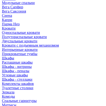
Модульные спальни
Вега Сапфир
Вега Саксония
Сиена
Капри
Парма Нео
Кровати
Односпальные кровати
Полутораспальные кровати
Двуспальные кровати
Кровати с подъемным механизмом
Интерьерные кровати
Прикроватные тумбы
Шкафы
Распашные шкафы
Шкафы - витрины
Шкафы - пеналы
Угловые шкафы
Шкафы - стеллажи
Комплекты шкафов
Туалетные столики
Зеркала
Комоды
Спальные гарнитуры
Матрасы