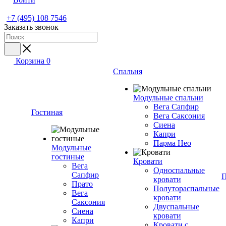
+7 (495) 108 7546
Заказать звонок
Корзина
0
Спальня
Модульные спальни
Вега Сапфир
Гостиная
Вега Саксония
Сиена
Капри
Парма Нео
Модульные
гостиные
Кровати
Вега
Односпальные
Сапфир
П
кровати
Прато
Полутораспальные
Вега
кровати
Саксония
Двуспальные
Сиена
кровати
Капри
Кровати с