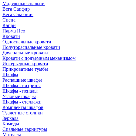
Модульные спальни
Вега Сапфир
Вега Саксония
Сиена
Капри
Парма Нео
Кровати
Односпальные кровати
Полутораспальные кровати
Двуспальные кровати
Кровати с подъемным механизмом
Интерьерные кровати
Прикроватные тумбы
Шкафы
Распашные шкафы
Шкафы - витрины
Шкафы - пеналы
Угловые шкафы
Шкафы - стеллажи
Комплекты шкафов
Туалетные столики
Зеркала
Комоды
Спальные гарнитуры
Матрасы