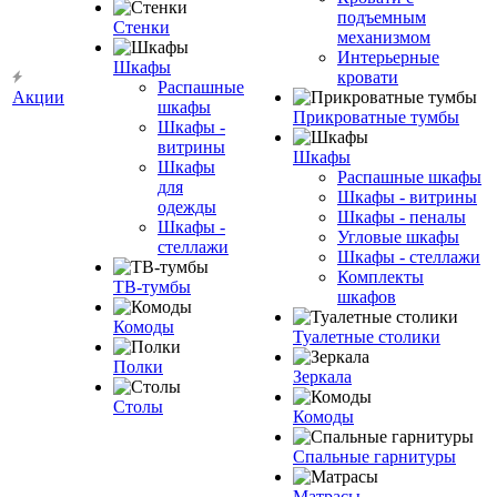
подъемным
Стенки
механизмом
Интерьерные
Шкафы
кровати
Распашные
Акции
шкафы
Прикроватные тумбы
Шкафы -
витрины
Шкафы
Шкафы
Распашные шкафы
для
Шкафы - витрины
одежды
Шкафы - пеналы
Шкафы -
Угловые шкафы
стеллажи
Шкафы - стеллажи
Комплекты
ТВ-тумбы
шкафов
Комоды
Туалетные столики
Полки
Зеркала
Столы
Комоды
Спальные гарнитуры
Матрасы