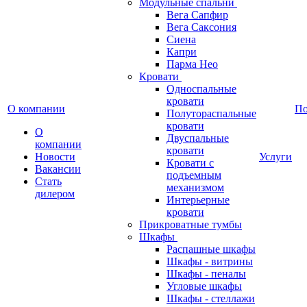
Модульные спальни
Вега Сапфир
Вега Саксония
Сиена
Капри
Парма Нео
Кровати
Односпальные
кровати
О компании
П
Полутораспальные
кровати
О
Двуспальные
компании
кровати
Новости
Услуги
Кровати с
Вакансии
подъемным
Стать
механизмом
дилером
Интерьерные
кровати
Прикроватные тумбы
Шкафы
Распашные шкафы
Шкафы - витрины
Шкафы - пеналы
Угловые шкафы
Шкафы - стеллажи