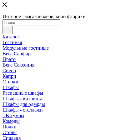
Интернет-магазин мебельной фабрики
Каталог
Гостиная
Модульные гостиные
Вега Сапфир
Прато
Вега Саксония
Сиена
Капри
Стенки
Шкафы
Распашные шкафы
Шкафы - витрины
Шкафы для одежды
Шкафы - стеллажи
ТВ-тумбы
Комоды
Полки
Столы
Спальня