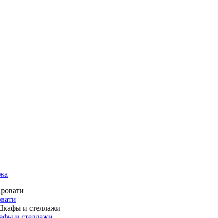
жа
вати
фы и стеллажи