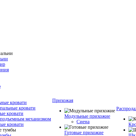
льни
фир
ония
о
Прихожая
ные кровати
пальные кровати
Распрода
ые кровати
Модульные прихожие
 подъемным механизмом
Сиена
ые кровати
Кро
Готовые прихожие
тумбы
Шка