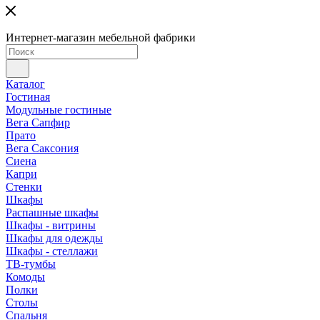
Интернет-магазин мебельной фабрики
Каталог
Гостиная
Модульные гостиные
Вега Сапфир
Прато
Вега Саксония
Сиена
Капри
Стенки
Шкафы
Распашные шкафы
Шкафы - витрины
Шкафы для одежды
Шкафы - стеллажи
ТВ-тумбы
Комоды
Полки
Столы
Спальня