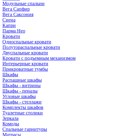
Модульные спальни
Вега Сапфир
Вега Саксония
Сиена
Капри
Парма Нео
Кровати
Односпальные кровати
Полутораспальные кровати
Двуспальные кровати
Кровати с подъемным механизмом
Интерьерные кровати
Прикроватные тумбы
Шкафы
Распашные шкафы
Шкафы - витрины
Шкафы - пеналы
Угловые шкафы
Шкафы - стеллажи
Комплекты шкафов
Туалетные столики
Зеркала
Комоды
Спальные гарнитуры
Матрасы