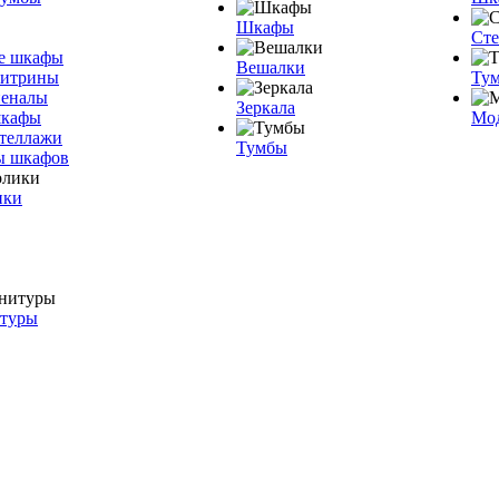
Шкафы
Ст
е шкафы
Вешалки
витрины
Тум
пеналы
Зеркала
шкафы
Мо
теллажи
Тумбы
ы шкафов
ики
итуры