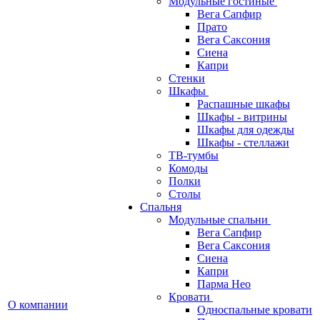
Модульные гостиные
Вега Сапфир
Прато
Вега Саксония
Сиена
Капри
Стенки
Шкафы
Распашные шкафы
Шкафы - витрины
Шкафы для одежды
Шкафы - стеллажи
ТВ-тумбы
Комоды
Полки
Столы
Спальня
Модульные спальни
Вега Сапфир
Вега Саксония
Сиена
Капри
Парма Нео
Кровати
О компании
Односпальные кровати