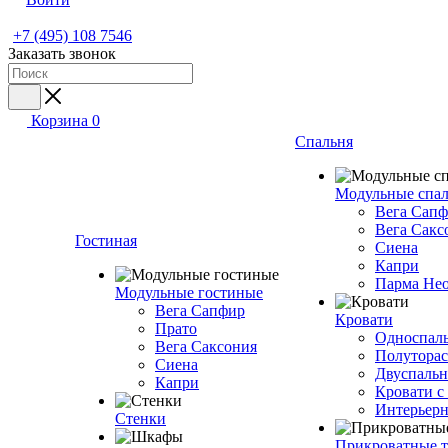
+7 (495) 108 7546
Заказать звонок
Корзина
0
Спальня
Модульные спа
Вега Сап
Вега Сакс
Гостиная
Сиена
Капри
Парма Не
Модульные гостиные
Вега Сапфир
Кровати
Прато
Односпаль
Вега Саксония
Полуторас
Сиена
Двуспальн
Капри
Кровати с
Интерьерн
Стенки
Прикроватные 