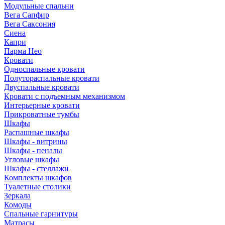
Модульные спальни
Вега Сапфир
Вега Саксония
Сиена
Капри
Парма Нео
Кровати
Односпальные кровати
Полутораспальные кровати
Двуспальные кровати
Кровати с подъемным механизмом
Интерьерные кровати
Прикроватные тумбы
Шкафы
Распашные шкафы
Шкафы - витрины
Шкафы - пеналы
Угловые шкафы
Шкафы - стеллажи
Комплекты шкафов
Туалетные столики
Зеркала
Комоды
Спальные гарнитуры
Матрасы