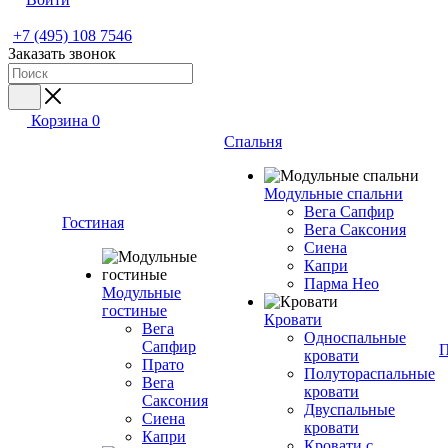
+7 (495) 108 7546
Заказать звонок
Корзина
0
Спальня
Модульные спальни
Вега Сапфир
Гостиная
Вега Саксония
Сиена
Капри
Парма Нео
Модульные
гостиные
Кровати
Вега
Односпальные
Сапфир
П
кровати
Прато
Полутораспальные
Вега
кровати
Саксония
Двуспальные
Сиена
кровати
Капри
Кровати с