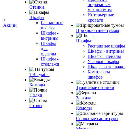
подъемным
Стенки
механизмом
Интерьерные
Шкафы
кровати
Распашные
Акции
шкафы
Прикроватные тумбы
Шкафы -
витрины
Шкафы
Шкафы
Распашные шкафы
для
Шкафы - витрины
одежды
Шкафы - пеналы
Шкафы -
Угловые шкафы
стеллажи
Шкафы - стеллажи
Комплекты
ТВ-тумбы
шкафов
Комоды
Туалетные столики
Полки
Зеркала
Столы
Комоды
Спальные гарнитуры
Матрасы