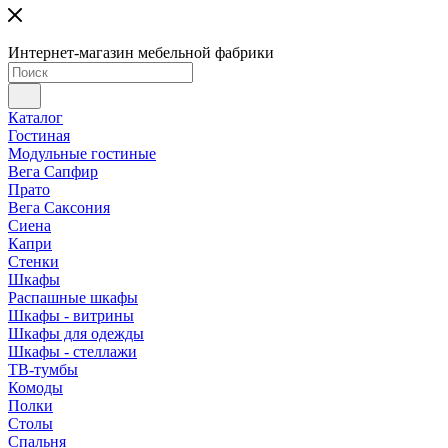
Интернет-магазин мебельной фабрики
Каталог
Гостиная
Модульные гостиные
Вега Сапфир
Прато
Вега Саксония
Сиена
Капри
Стенки
Шкафы
Распашные шкафы
Шкафы - витрины
Шкафы для одежды
Шкафы - стеллажи
ТВ-тумбы
Комоды
Полки
Столы
Спальня