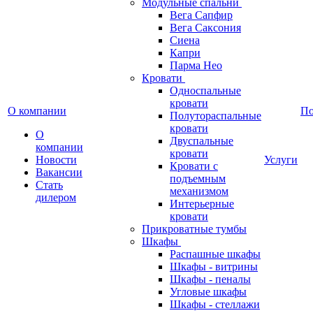
Модульные спальни
Вега Сапфир
Вега Саксония
Сиена
Капри
Парма Нео
Кровати
Односпальные
кровати
О компании
П
Полутораспальные
кровати
О
Двуспальные
компании
кровати
Новости
Услуги
Кровати с
Вакансии
подъемным
Стать
механизмом
дилером
Интерьерные
кровати
Прикроватные тумбы
Шкафы
Распашные шкафы
Шкафы - витрины
Шкафы - пеналы
Угловые шкафы
Шкафы - стеллажи