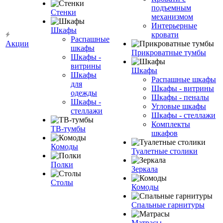
подъемным
Стенки
механизмом
Интерьерные
Шкафы
кровати
Распашные
Акции
шкафы
Прикроватные тумбы
Шкафы -
витрины
Шкафы
Шкафы
Распашные шкафы
для
Шкафы - витрины
одежды
Шкафы - пеналы
Шкафы -
Угловые шкафы
стеллажи
Шкафы - стеллажи
Комплекты
ТВ-тумбы
шкафов
Комоды
Туалетные столики
Полки
Зеркала
Столы
Комоды
Спальные гарнитуры
Матрасы