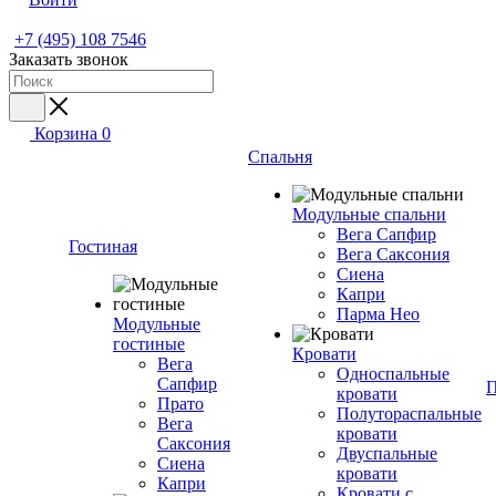
+7 (495) 108 7546
Заказать звонок
Корзина
0
Спальня
Модульные спальни
Вега Сапфир
Гостиная
Вега Саксония
Сиена
Капри
Парма Нео
Модульные
гостиные
Кровати
Вега
Односпальные
Сапфир
П
кровати
Прато
Полутораспальные
Вега
кровати
Саксония
Двуспальные
Сиена
кровати
Капри
Кровати с