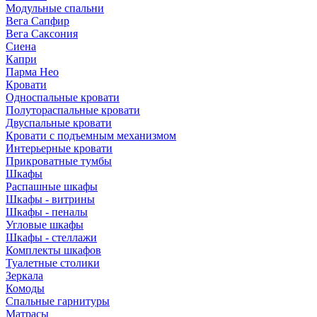
Модульные спальни
Вега Сапфир
Вега Саксония
Сиена
Капри
Парма Нео
Кровати
Односпальные кровати
Полутораспальные кровати
Двуспальные кровати
Кровати с подъемным механизмом
Интерьерные кровати
Прикроватные тумбы
Шкафы
Распашные шкафы
Шкафы - витрины
Шкафы - пеналы
Угловые шкафы
Шкафы - стеллажи
Комплекты шкафов
Туалетные столики
Зеркала
Комоды
Спальные гарнитуры
Матрасы