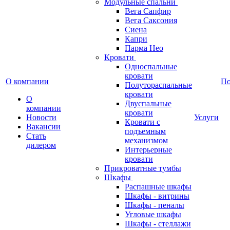
Модульные спальни
Вега Сапфир
Вега Саксония
Сиена
Капри
Парма Нео
Кровати
Односпальные
кровати
О компании
П
Полутораспальные
кровати
О
Двуспальные
компании
кровати
Новости
Услуги
Кровати с
Вакансии
подъемным
Стать
механизмом
дилером
Интерьерные
кровати
Прикроватные тумбы
Шкафы
Распашные шкафы
Шкафы - витрины
Шкафы - пеналы
Угловые шкафы
Шкафы - стеллажи