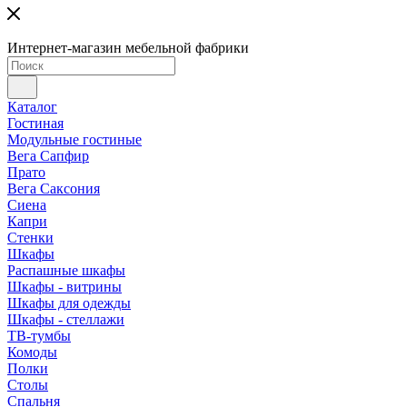
Интернет-магазин мебельной фабрики
Каталог
Гостиная
Модульные гостиные
Вега Сапфир
Прато
Вега Саксония
Сиена
Капри
Стенки
Шкафы
Распашные шкафы
Шкафы - витрины
Шкафы для одежды
Шкафы - стеллажи
ТВ-тумбы
Комоды
Полки
Столы
Спальня