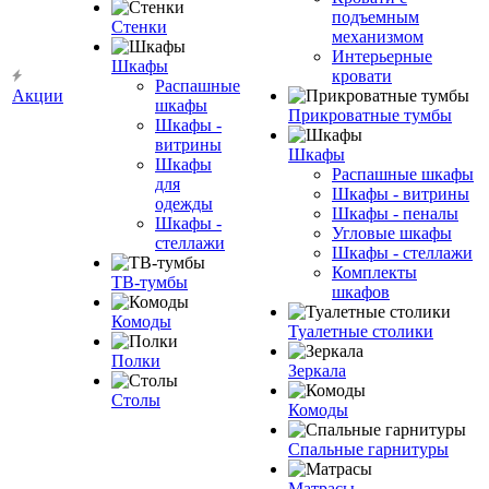
подъемным
Стенки
механизмом
Интерьерные
Шкафы
кровати
Распашные
Акции
шкафы
Прикроватные тумбы
Шкафы -
витрины
Шкафы
Шкафы
Распашные шкафы
для
Шкафы - витрины
одежды
Шкафы - пеналы
Шкафы -
Угловые шкафы
стеллажи
Шкафы - стеллажи
Комплекты
ТВ-тумбы
шкафов
Комоды
Туалетные столики
Полки
Зеркала
Столы
Комоды
Спальные гарнитуры
Матрасы