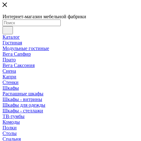
Интернет-магазин мебельной фабрики
Каталог
Гостиная
Модульные гостиные
Вега Сапфир
Прато
Вега Саксония
Сиена
Капри
Стенки
Шкафы
Распашные шкафы
Шкафы - витрины
Шкафы для одежды
Шкафы - стеллажи
ТВ-тумбы
Комоды
Полки
Столы
Спальня