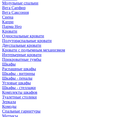
Модульные спальни
Вега Сапфир
Вега Саксония
Сиена
Капри
Парма Нео
Кровати
Односпальные кровати
Полутораспальные кровати
Двуспальные кровати
Кровати с подъемным механизмом
Интерьерные кровати
Прикроватные тумбы
Шкафы
Распашные шкафы
Шкафы - витрины
Шкафы - пеналы
Угловые шкафы
Шкафы - стеллажи
Комплекты шкафов
Туалетные столики
Зеркала
Комоды
Спальные гарнитуры
Матрасы