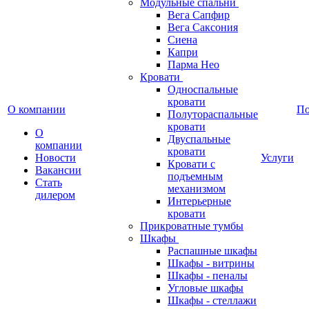
Модульные спальни
Вега Сапфир
Вега Саксония
Сиена
Капри
Парма Нео
Кровати
Односпальные
кровати
О компании
П
Полутораспальные
кровати
О
Двуспальные
компании
кровати
Новости
Услуги
Кровати с
Вакансии
подъемным
Стать
механизмом
дилером
Интерьерные
кровати
Прикроватные тумбы
Шкафы
Распашные шкафы
Шкафы - витрины
Шкафы - пеналы
Угловые шкафы
Шкафы - стеллажи