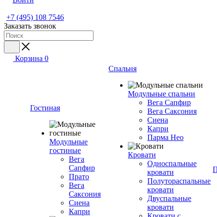
+7 (495) 108 7546
Заказать звонок
Корзина
0
Спальня
Модульные спальни
Вега Сапфир
Гостиная
Вега Саксония
Сиена
Капри
Парма Нео
Модульные
гостиные
Кровати
Вега
Односпальные
Сапфир
П
кровати
Прато
Полутораспальные
Вега
кровати
Саксония
Двуспальные
Сиена
кровати
Капри
Кровати с