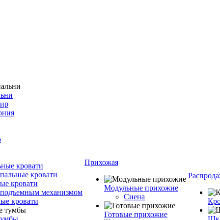
льни
фир
ония
о
Прихожая
ные кровати
пальные кровати
Распрода
ые кровати
Модульные прихожие
 подъемным механизмом
Сиена
ые кровати
Кро
Готовые прихожие
тумбы
Шка