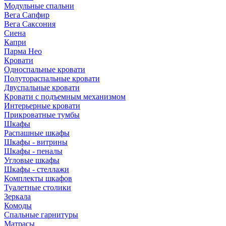
Модульные спальни
Вега Сапфир
Вега Саксония
Сиена
Капри
Парма Нео
Кровати
Односпальные кровати
Полутораспальные кровати
Двуспальные кровати
Кровати с подъемным механизмом
Интерьерные кровати
Прикроватные тумбы
Шкафы
Распашные шкафы
Шкафы - витрины
Шкафы - пеналы
Угловые шкафы
Шкафы - стеллажи
Комплекты шкафов
Туалетные столики
Зеркала
Комоды
Спальные гарнитуры
Матрасы