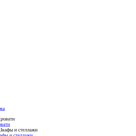
жа
вати
фы и стеллажи