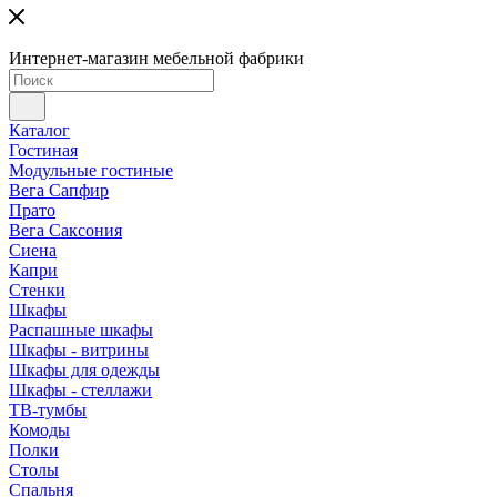
Интернет-магазин мебельной фабрики
Каталог
Гостиная
Модульные гостиные
Вега Сапфир
Прато
Вега Саксония
Сиена
Капри
Стенки
Шкафы
Распашные шкафы
Шкафы - витрины
Шкафы для одежды
Шкафы - стеллажи
ТВ-тумбы
Комоды
Полки
Столы
Спальня