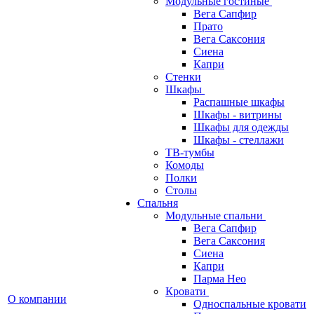
Модульные гостиные
Вега Сапфир
Прато
Вега Саксония
Сиена
Капри
Стенки
Шкафы
Распашные шкафы
Шкафы - витрины
Шкафы для одежды
Шкафы - стеллажи
ТВ-тумбы
Комоды
Полки
Столы
Спальня
Модульные спальни
Вега Сапфир
Вега Саксония
Сиена
Капри
Парма Нео
Кровати
О компании
Односпальные кровати