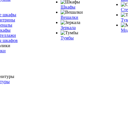
Шкафы
Ст
е шкафы
Вешалки
витрины
Тум
пеналы
Зеркала
шкафы
Мо
теллажи
Тумбы
ы шкафов
ики
итуры