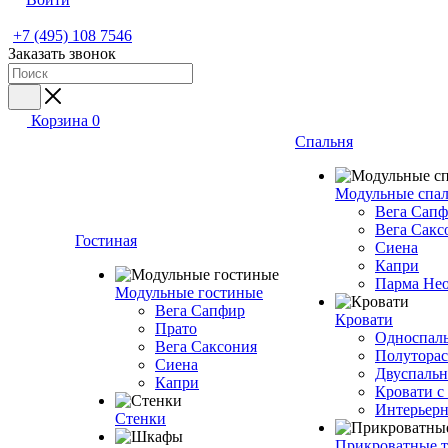
+7 (495) 108 7546
Заказать звонок
Корзина
0
Спальня
Модульные спа
Вега Сап
Вега Сакс
Гостиная
Сиена
Капри
Парма Не
Модульные гостиные
Вега Сапфир
Кровати
Прато
Односпаль
Вега Саксония
Полуторас
Сиена
Двуспальн
Капри
Кровати с
Интерьерн
Стенки
Прикроватные 