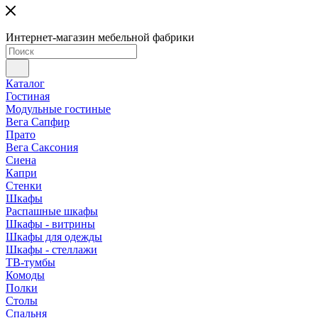
Интернет-магазин мебельной фабрики
Каталог
Гостиная
Модульные гостиные
Вега Сапфир
Прато
Вега Саксония
Сиена
Капри
Стенки
Шкафы
Распашные шкафы
Шкафы - витрины
Шкафы для одежды
Шкафы - стеллажи
ТВ-тумбы
Комоды
Полки
Столы
Спальня