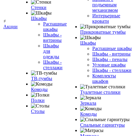
подъемным
Стенки
механизмом
Интерьерные
Шкафы
кровати
Распашные
Акции
шкафы
Прикроватные тумбы
Шкафы -
витрины
Шкафы
Шкафы
Распашные шкафы
для
Шкафы - витрины
одежды
Шкафы - пеналы
Шкафы -
Угловые шкафы
стеллажи
Шкафы - стеллажи
Комплекты
ТВ-тумбы
шкафов
Комоды
Туалетные столики
Полки
Зеркала
Столы
Комоды
Спальные гарнитуры
Матрасы