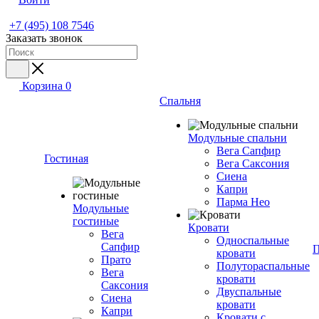
+7 (495) 108 7546
Заказать звонок
Корзина
0
Спальня
Модульные спальни
Вега Сапфир
Гостиная
Вега Саксония
Сиена
Капри
Парма Нео
Модульные
гостиные
Кровати
Вега
Односпальные
Сапфир
П
кровати
Прато
Полутораспальные
Вега
кровати
Саксония
Двуспальные
Сиена
кровати
Капри
Кровати с