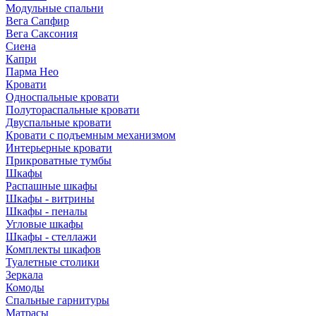
Модульные спальни
Вега Сапфир
Вега Саксония
Сиена
Капри
Парма Нео
Кровати
Односпальные кровати
Полутораспальные кровати
Двуспальные кровати
Кровати с подъемным механизмом
Интерьерные кровати
Прикроватные тумбы
Шкафы
Распашные шкафы
Шкафы - витрины
Шкафы - пеналы
Угловые шкафы
Шкафы - стеллажи
Комплекты шкафов
Туалетные столики
Зеркала
Комоды
Спальные гарнитуры
Матрасы