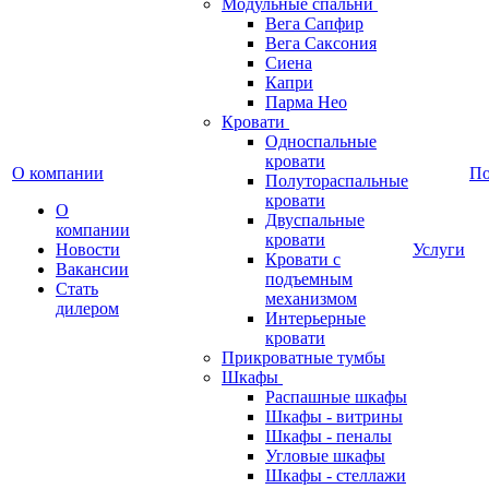
Модульные спальни
Вега Сапфир
Вега Саксония
Сиена
Капри
Парма Нео
Кровати
Односпальные
кровати
О компании
П
Полутораспальные
кровати
О
Двуспальные
компании
кровати
Новости
Услуги
Кровати с
Вакансии
подъемным
Стать
механизмом
дилером
Интерьерные
кровати
Прикроватные тумбы
Шкафы
Распашные шкафы
Шкафы - витрины
Шкафы - пеналы
Угловые шкафы
Шкафы - стеллажи