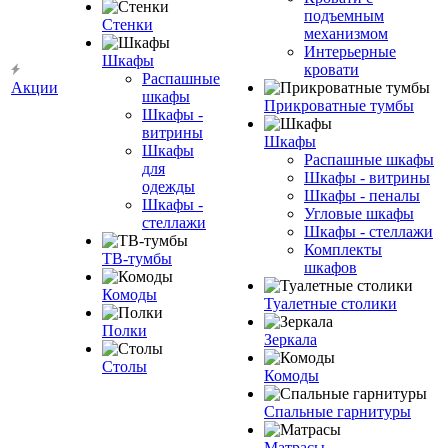
подъемным
Стенки
механизмом
Интерьерные
Шкафы
кровати
Распашные
Акции
шкафы
Прикроватные тумбы
Шкафы -
витрины
Шкафы
Шкафы
Распашные шкафы
для
Шкафы - витрины
одежды
Шкафы - пеналы
Шкафы -
Угловые шкафы
стеллажи
Шкафы - стеллажи
Комплекты
ТВ-тумбы
шкафов
Комоды
Туалетные столики
Полки
Зеркала
Столы
Комоды
Спальные гарнитуры
Матрасы