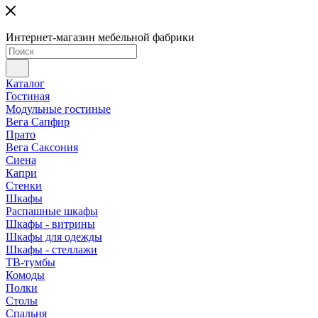
Интернет-магазин мебельной фабрики
Каталог
Гостиная
Модульные гостиные
Вега Сапфир
Прато
Вега Саксония
Сиена
Капри
Стенки
Шкафы
Распашные шкафы
Шкафы - витрины
Шкафы для одежды
Шкафы - стеллажи
ТВ-тумбы
Комоды
Полки
Столы
Спальня