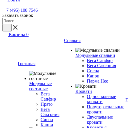
+7 (495) 108 7546
Заказать звонок
Корзина
0
Спальня
Модульные спальни
Вега Сапфир
Гостиная
Вега Саксония
Сиена
Капри
Парма Нео
Модульные
гостиные
Кровати
Вега
Односпальные
Сапфир
П
кровати
Прато
Полутораспальные
Вега
кровати
Саксония
Двуспальные
Сиена
кровати
Капри
Кровати с