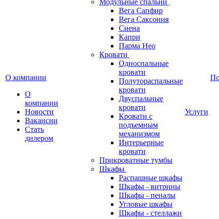
Модульные спальни
Вега Сапфир
Вега Саксония
Сиена
Капри
Парма Нео
Кровати
Односпальные
кровати
О компании
П
Полутораспальные
кровати
О
Двуспальные
компании
кровати
Новости
Услуги
Кровати с
Вакансии
подъемным
Стать
механизмом
дилером
Интерьерные
кровати
Прикроватные тумбы
Шкафы
Распашные шкафы
Шкафы - витрины
Шкафы - пеналы
Угловые шкафы
Шкафы - стеллажи