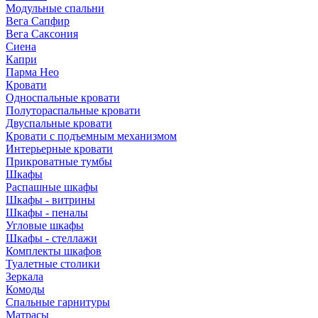
Модульные спальни
Вега Сапфир
Вега Саксония
Сиена
Капри
Парма Нео
Кровати
Односпальные кровати
Полутораспальные кровати
Двуспальные кровати
Кровати с подъемным механизмом
Интерьерные кровати
Прикроватные тумбы
Шкафы
Распашные шкафы
Шкафы - витрины
Шкафы - пеналы
Угловые шкафы
Шкафы - стеллажи
Комплекты шкафов
Туалетные столики
Зеркала
Комоды
Спальные гарнитуры
Матрасы