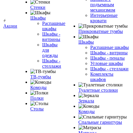
подъемным
Стенки
механизмом
Интерьерные
Шкафы
кровати
Распашные
Акции
шкафы
Прикроватные тумбы
Шкафы -
витрины
Шкафы
Шкафы
Распашные шкафы
для
Шкафы - витрины
одежды
Шкафы - пеналы
Шкафы -
Угловые шкафы
стеллажи
Шкафы - стеллажи
Комплекты
ТВ-тумбы
шкафов
Комоды
Туалетные столики
Полки
Зеркала
Столы
Комоды
Спальные гарнитуры
Матрасы