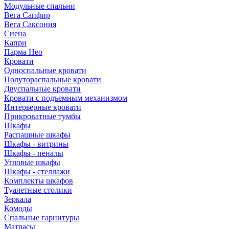
Модульные спальни
Вега Сапфир
Вега Саксония
Сиена
Капри
Парма Нео
Кровати
Односпальные кровати
Полутораспальные кровати
Двуспальные кровати
Кровати с подъемным механизмом
Интерьерные кровати
Прикроватные тумбы
Шкафы
Распашные шкафы
Шкафы - витрины
Шкафы - пеналы
Угловые шкафы
Шкафы - стеллажи
Комплекты шкафов
Туалетные столики
Зеркала
Комоды
Спальные гарнитуры
Матрасы