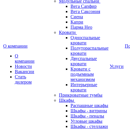
Модульные спальни
Вега Сапфир
Вега Саксония
Сиена
Капри
Парма Нео
Кровати
Односпальные
кровати
О компании
П
Полутораспальные
кровати
О
Двуспальные
компании
кровати
Новости
Услуги
Кровати с
Вакансии
подъемным
Стать
механизмом
дилером
Интерьерные
кровати
Прикроватные тумбы
Шкафы
Распашные шкафы
Шкафы - витрины
Шкафы - пеналы
Угловые шкафы
Шкафы - стеллажи