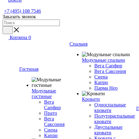
+7 (495) 108 7546
Заказать звонок
Корзина
0
Спальня
Модульные спальни
Вега Сапфир
Гостиная
Вега Саксония
Сиена
Капри
Парма Нео
Модульные
гостиные
Кровати
Вега
Односпальные
Сапфир
П
кровати
Прато
Полутораспальные
Вега
кровати
Саксония
Двуспальные
Сиена
кровати
Капри
Кровати с