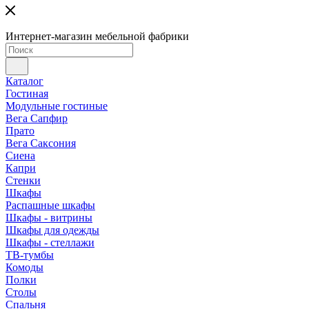
Интернет-магазин мебельной фабрики
Каталог
Гостиная
Модульные гостиные
Вега Сапфир
Прато
Вега Саксония
Сиена
Капри
Стенки
Шкафы
Распашные шкафы
Шкафы - витрины
Шкафы для одежды
Шкафы - стеллажи
ТВ-тумбы
Комоды
Полки
Столы
Спальня