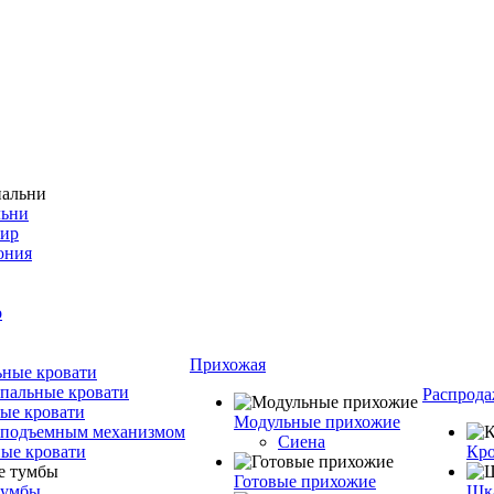
льни
фир
ония
о
Прихожая
ные кровати
пальные кровати
Распрода
ые кровати
Модульные прихожие
 подъемным механизмом
Сиена
ые кровати
Кро
Готовые прихожие
тумбы
Шка