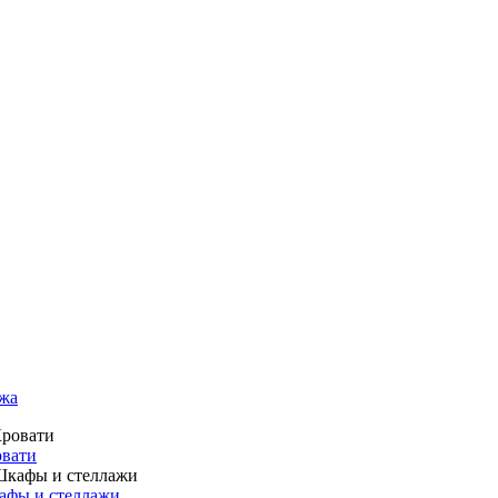
жа
вати
фы и стеллажи