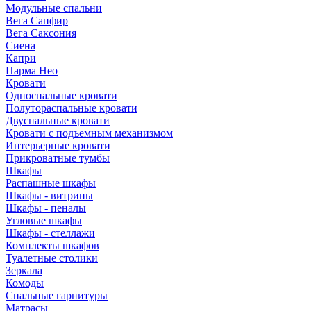
Модульные спальни
Вега Сапфир
Вега Саксония
Сиена
Капри
Парма Нео
Кровати
Односпальные кровати
Полутораспальные кровати
Двуспальные кровати
Кровати с подъемным механизмом
Интерьерные кровати
Прикроватные тумбы
Шкафы
Распашные шкафы
Шкафы - витрины
Шкафы - пеналы
Угловые шкафы
Шкафы - стеллажи
Комплекты шкафов
Туалетные столики
Зеркала
Комоды
Спальные гарнитуры
Матрасы