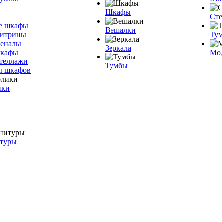
Шкафы
Ст
е шкафы
Вешалки
витрины
Тум
пеналы
Зеркала
шкафы
Мо
теллажи
Тумбы
ы шкафов
ики
итуры