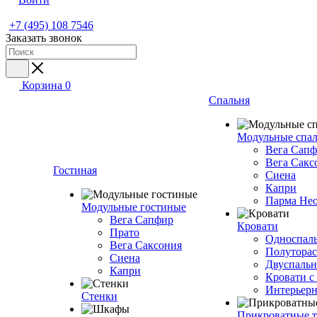
+7 (495) 108 7546
Заказать звонок
Корзина
0
Спальня
Модульные спа
Вега Сап
Вега Сакс
Гостиная
Сиена
Капри
Парма Не
Модульные гостиные
Вега Сапфир
Кровати
Прато
Односпаль
Вега Саксония
Полуторас
Сиена
Двуспальн
Капри
Кровати с
Интерьерн
Стенки
Прикроватные 