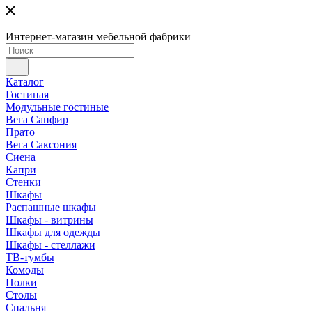
Интернет-магазин мебельной фабрики
Каталог
Гостиная
Модульные гостиные
Вега Сапфир
Прато
Вега Саксония
Сиена
Капри
Стенки
Шкафы
Распашные шкафы
Шкафы - витрины
Шкафы для одежды
Шкафы - стеллажи
ТВ-тумбы
Комоды
Полки
Столы
Спальня