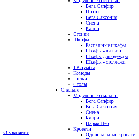
Модульные гостиные
Вега Сапфир
Прато
Вега Саксония
Сиена
Капри
Стенки
Шкафы
Распашные шкафы
Шкафы - витрины
Шкафы для одежды
Шкафы - стеллажи
ТВ-тумбы
Комоды
Полки
Столы
Спальня
Модульные спальни
Вега Сапфир
Вега Саксония
Сиена
Капри
Парма Нео
Кровати
О компании
Односпальные кровати