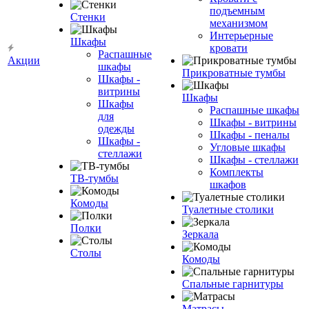
подъемным
Стенки
механизмом
Интерьерные
Шкафы
кровати
Распашные
Акции
шкафы
Прикроватные тумбы
Шкафы -
витрины
Шкафы
Шкафы
Распашные шкафы
для
Шкафы - витрины
одежды
Шкафы - пеналы
Шкафы -
Угловые шкафы
стеллажи
Шкафы - стеллажи
Комплекты
ТВ-тумбы
шкафов
Комоды
Туалетные столики
Полки
Зеркала
Столы
Комоды
Спальные гарнитуры
Матрасы