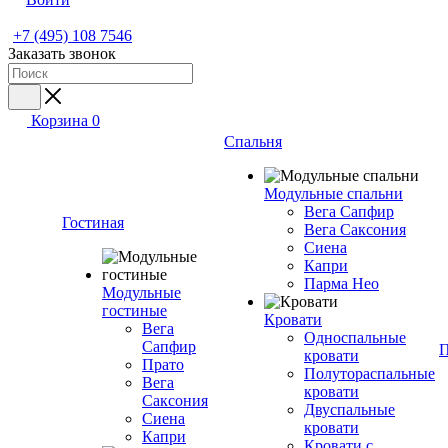
+7 (495) 108 7546
Заказать звонок
Корзина
0
Спальня
Модульные спальни
Вега Сапфир
Гостиная
Вега Саксония
Сиена
Капри
Парма Нео
Модульные
гостиные
Кровати
Вега
Односпальные
Сапфир
П
кровати
Прато
Полутораспальные
Вега
кровати
Саксония
Двуспальные
Сиена
кровати
Капри
Кровати с