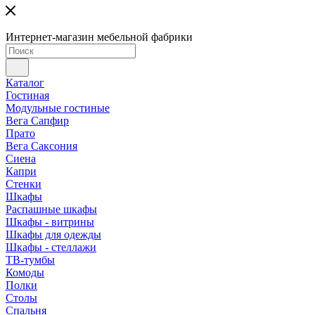
Интернет-магазин мебельной фабрики
Каталог
Гостиная
Модульные гостиные
Вега Сапфир
Прато
Вега Саксония
Сиена
Капри
Стенки
Шкафы
Распашные шкафы
Шкафы - витрины
Шкафы для одежды
Шкафы - стеллажи
ТВ-тумбы
Комоды
Полки
Столы
Спальня