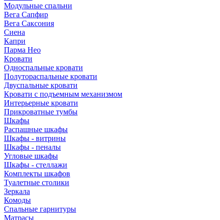
Модульные спальни
Вега Сапфир
Вега Саксония
Сиена
Капри
Парма Нео
Кровати
Односпальные кровати
Полутораспальные кровати
Двуспальные кровати
Кровати с подъемным механизмом
Интерьерные кровати
Прикроватные тумбы
Шкафы
Распашные шкафы
Шкафы - витрины
Шкафы - пеналы
Угловые шкафы
Шкафы - стеллажи
Комплекты шкафов
Туалетные столики
Зеркала
Комоды
Спальные гарнитуры
Матрасы