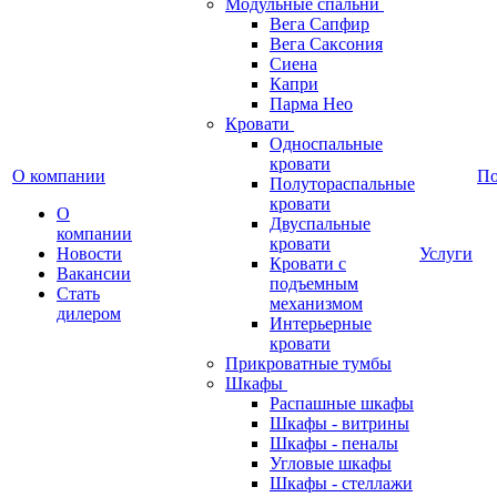
Модульные спальни
Вега Сапфир
Вега Саксония
Сиена
Капри
Парма Нео
Кровати
Односпальные
кровати
О компании
П
Полутораспальные
кровати
О
Двуспальные
компании
кровати
Новости
Услуги
Кровати с
Вакансии
подъемным
Стать
механизмом
дилером
Интерьерные
кровати
Прикроватные тумбы
Шкафы
Распашные шкафы
Шкафы - витрины
Шкафы - пеналы
Угловые шкафы
Шкафы - стеллажи