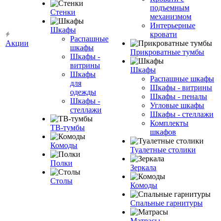
подъемным
Стенки
механизмом
Интерьерные
Шкафы
кровати
Распашные
Акции
шкафы
Прикроватные тумбы
Шкафы -
витрины
Шкафы
Шкафы
Распашные шкафы
для
Шкафы - витрины
одежды
Шкафы - пеналы
Шкафы -
Угловые шкафы
стеллажи
Шкафы - стеллажи
Комплекты
ТВ-тумбы
шкафов
Комоды
Туалетные столики
Полки
Зеркала
Столы
Комоды
Спальные гарнитуры
Матрасы