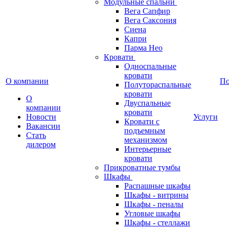
Модульные спальни
Вега Сапфир
Вега Саксония
Сиена
Капри
Парма Нео
Кровати
Односпальные
кровати
О компании
П
Полутораспальные
кровати
О
Двуспальные
компании
кровати
Новости
Услуги
Кровати с
Вакансии
подъемным
Стать
механизмом
дилером
Интерьерные
кровати
Прикроватные тумбы
Шкафы
Распашные шкафы
Шкафы - витрины
Шкафы - пеналы
Угловые шкафы
Шкафы - стеллажи