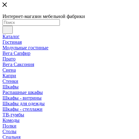
Интернет-магазин мебельной фабрики
Каталог
Гостиная
Модульные гостиные
Вега Сапфир
Прато
Вега Саксония
Сиена
Капри
Стенки
Шкафы
Распашные шкафы
Шкафы - витрины
Шкафы для одежды
Шкафы - стеллажи
ТВ-тумбы
Комоды
Полки
Столы
Спальня