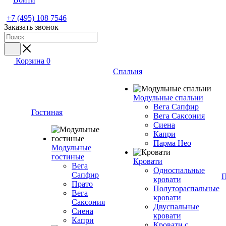
+7 (495) 108 7546
Заказать звонок
Корзина
0
Спальня
Модульные спальни
Вега Сапфир
Гостиная
Вега Саксония
Сиена
Капри
Парма Нео
Модульные
гостиные
Кровати
Вега
Односпальные
Сапфир
П
кровати
Прато
Полутораспальные
Вега
кровати
Саксония
Двуспальные
Сиена
кровати
Капри
Кровати с