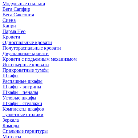
Модульные спальни
Вега Сапфир
Вега Саксония
Сиена
Капри
Парма Нео
Кровати
Односпальные кровати
Полутораспальные кровати
Двуспальные кровати
Кровати с подъемным механизмом
Интерьерные кровати
Прикроватные тумбы
Шкафы
Распашные шкафы
Шкафы - витрины
Шкафы - пеналы
Угловые шкафы
Шкафы - стеллажи
Комплекты шкафов
Туалетные столики
Зеркала
Комоды
Спальные гарнитуры
Матрасы