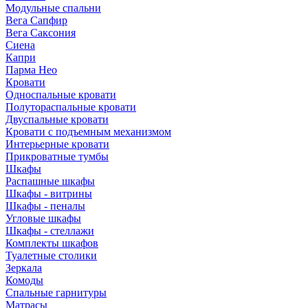
Модульные спальни
Вега Сапфир
Вега Саксония
Сиена
Капри
Парма Нео
Кровати
Односпальные кровати
Полутораспальные кровати
Двуспальные кровати
Кровати с подъемным механизмом
Интерьерные кровати
Прикроватные тумбы
Шкафы
Распашные шкафы
Шкафы - витрины
Шкафы - пеналы
Угловые шкафы
Шкафы - стеллажи
Комплекты шкафов
Туалетные столики
Зеркала
Комоды
Спальные гарнитуры
Матрасы