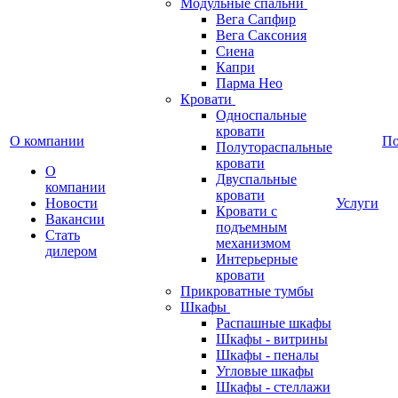
Модульные спальни
Вега Сапфир
Вега Саксония
Сиена
Капри
Парма Нео
Кровати
Односпальные
кровати
О компании
П
Полутораспальные
кровати
О
Двуспальные
компании
кровати
Новости
Услуги
Кровати с
Вакансии
подъемным
Стать
механизмом
дилером
Интерьерные
кровати
Прикроватные тумбы
Шкафы
Распашные шкафы
Шкафы - витрины
Шкафы - пеналы
Угловые шкафы
Шкафы - стеллажи