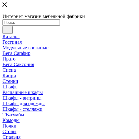
Интернет-магазин мебельной фабрики
Каталог
Гостиная
Модульные гостиные
Вега Сапфир
Прато
Вега Саксония
Сиена
Капри
Стенки
Шкафы
Распашные шкафы
Шкафы - витрины
Шкафы для одежды
Шкафы - стеллажи
ТВ-тумбы
Комоды
Полки
Столы
Спальня