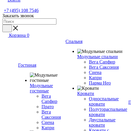
+7 (495) 108 7546
Заказать звонок
Корзина
0
Спальня
Модульные спальни
Вега Сапфир
Гостиная
Вега Саксония
Сиена
Капри
Парма Нео
Модульные
гостиные
Кровати
Вега
Односпальные
Сапфир
П
кровати
Прато
Полутораспальные
Вега
кровати
Саксония
Двуспальные
Сиена
кровати
Капри
Кровати с