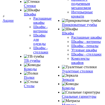
подъемным
Стенки
механизмом
Интерьерные
Шкафы
кровати
Распашные
Акции
шкафы
Прикроватные тумбы
Шкафы -
витрины
Шкафы
Шкафы
Распашные шкафы
для
Шкафы - витрины
одежды
Шкафы - пеналы
Шкафы -
Угловые шкафы
стеллажи
Шкафы - стеллажи
Комплекты
ТВ-тумбы
шкафов
Комоды
Туалетные столики
Полки
Зеркала
Столы
Комоды
Спальные гарнитуры
Матрасы