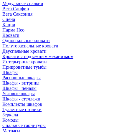
Модульные спальни
Вега Сапфир
Вега Саксония
Сиена
Капри
Парма Нео
Кровати
Односпальные кровати
Полутораспальные кровати
Двуспальные кровати
Кровати с подъемным механизмом
Интерьерные кровати
Прикроватные тумбы
Шкафы
Распашные шкафы
Шкафы - витрины
Шкафы - пеналы
Угловые шкафы
Шкафы - стеллажи
Комплекты шкафов
Туалетные столики
Зеркала
Комоды
Спальные гарнитуры
Матрасы