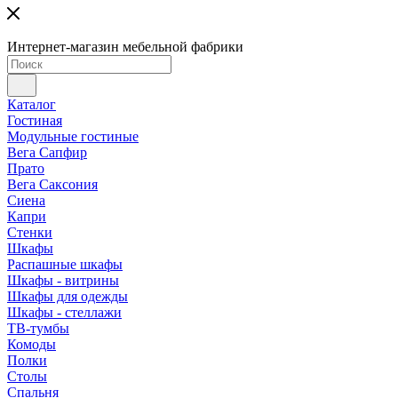
Интернет-магазин мебельной фабрики
Каталог
Гостиная
Модульные гостиные
Вега Сапфир
Прато
Вега Саксония
Сиена
Капри
Стенки
Шкафы
Распашные шкафы
Шкафы - витрины
Шкафы для одежды
Шкафы - стеллажи
ТВ-тумбы
Комоды
Полки
Столы
Спальня