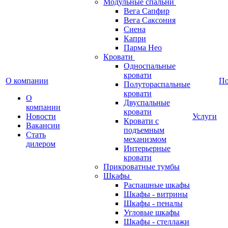
Модульные спальни
Вега Сапфир
Вега Саксония
Сиена
Капри
Парма Нео
Кровати
Односпальные
кровати
О компании
П
Полутораспальные
кровати
О
Двуспальные
компании
кровати
Новости
Услуги
Кровати с
Вакансии
подъемным
Стать
механизмом
дилером
Интерьерные
кровати
Прикроватные тумбы
Шкафы
Распашные шкафы
Шкафы - витрины
Шкафы - пеналы
Угловые шкафы
Шкафы - стеллажи