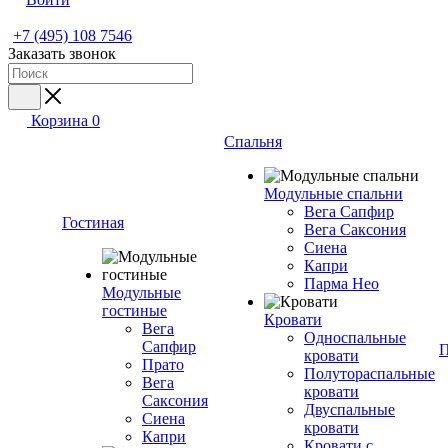
+7 (495) 108 7546
Заказать звонок
Корзина
0
Спальня
Модульные спальни
Вега Сапфир
Гостиная
Вега Саксония
Сиена
Капри
Парма Нео
Модульные
гостиные
Кровати
Вега
Односпальные
Сапфир
П
кровати
Прато
Полутораспальные
Вега
кровати
Саксония
Двуспальные
Сиена
кровати
Капри
Кровати с