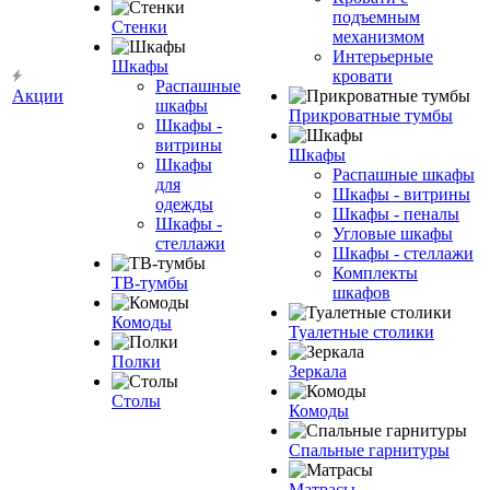
подъемным
Стенки
механизмом
Интерьерные
Шкафы
кровати
Распашные
Акции
шкафы
Прикроватные тумбы
Шкафы -
витрины
Шкафы
Шкафы
Распашные шкафы
для
Шкафы - витрины
одежды
Шкафы - пеналы
Шкафы -
Угловые шкафы
стеллажи
Шкафы - стеллажи
Комплекты
ТВ-тумбы
шкафов
Комоды
Туалетные столики
Полки
Зеркала
Столы
Комоды
Спальные гарнитуры
Матрасы