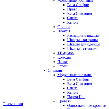
Модульные гостиные
Вега Сапфир
Прато
Вега Саксония
Сиена
Капри
Стенки
Шкафы
Распашные шкафы
Шкафы - витрины
Шкафы для одежды
Шкафы - стеллажи
ТВ-тумбы
Комоды
Полки
Столы
Спальня
Модульные спальни
Вега Сапфир
Вега Саксония
Сиена
Капри
Парма Нео
Кровати
О компании
Односпальные кровати