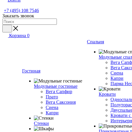
+7 (495) 108 7546
Заказать звонок
Корзина
0
Спальня
Модульные спа
Вега Сап
Вега Сакс
Гостиная
Сиена
Капри
Парма Не
Модульные гостиные
Вега Сапфир
Кровати
Прато
Односпаль
Вега Саксония
Полуторас
Сиена
Двуспальн
Капри
Кровати с
Интерьерн
Стенки
Прикроватные 