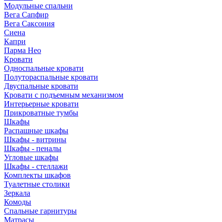
Модульные спальни
Вега Сапфир
Вега Саксония
Сиена
Капри
Парма Нео
Кровати
Односпальные кровати
Полутораспальные кровати
Двуспальные кровати
Кровати с подъемным механизмом
Интерьерные кровати
Прикроватные тумбы
Шкафы
Распашные шкафы
Шкафы - витрины
Шкафы - пеналы
Угловые шкафы
Шкафы - стеллажи
Комплекты шкафов
Туалетные столики
Зеркала
Комоды
Спальные гарнитуры
Матрасы