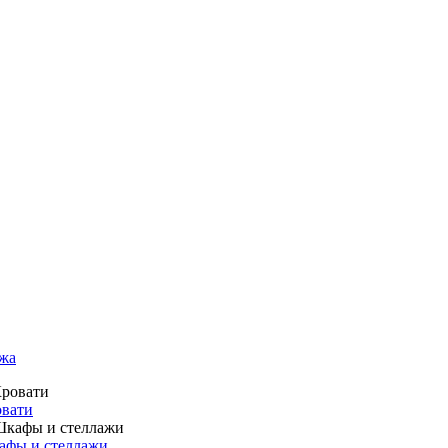
жа
вати
фы и стеллажи