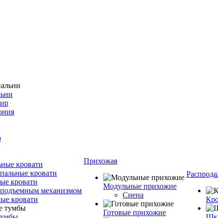
льни
фир
ония
о
Прихожая
ные кровати
пальные кровати
Распрода
ые кровати
Модульные прихожие
 подъемным механизмом
Сиена
ые кровати
Кро
Готовые прихожие
тумбы
Шка