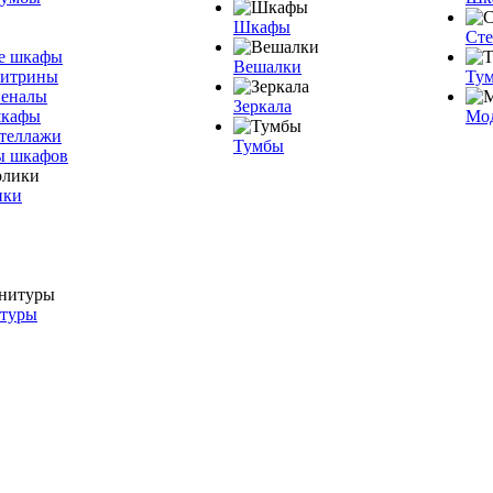
Шкафы
Ст
е шкафы
Вешалки
витрины
Тум
пеналы
Зеркала
шкафы
Мо
теллажи
Тумбы
ы шкафов
ики
итуры