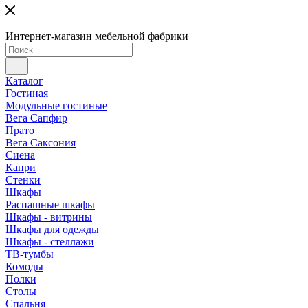
Интернет-магазин мебельной фабрики
Каталог
Гостиная
Модульные гостиные
Вега Сапфир
Прато
Вега Саксония
Сиена
Капри
Стенки
Шкафы
Распашные шкафы
Шкафы - витрины
Шкафы для одежды
Шкафы - стеллажи
ТВ-тумбы
Комоды
Полки
Столы
Спальня