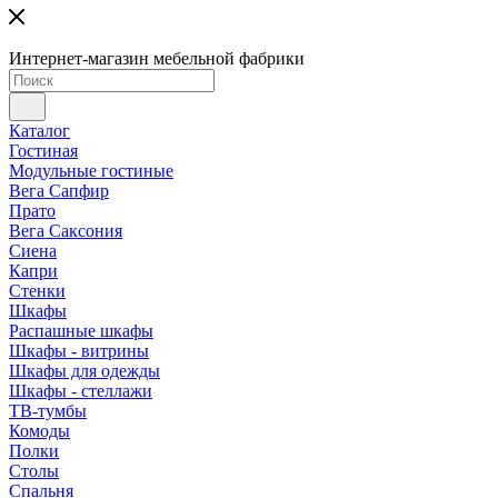
Интернет-магазин мебельной фабрики
Каталог
Гостиная
Модульные гостиные
Вега Сапфир
Прато
Вега Саксония
Сиена
Капри
Стенки
Шкафы
Распашные шкафы
Шкафы - витрины
Шкафы для одежды
Шкафы - стеллажи
ТВ-тумбы
Комоды
Полки
Столы
Спальня