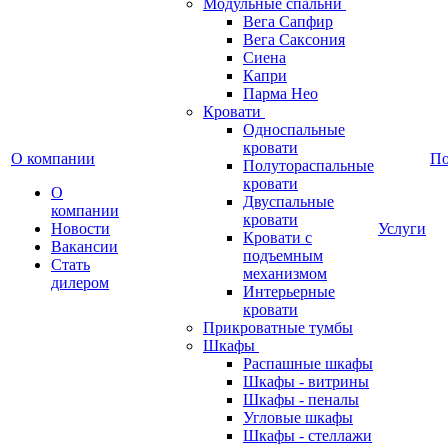
Модульные спальни
Вега Сапфир
Вега Саксония
Сиена
Капри
Парма Нео
Кровати
Односпальные
кровати
О компании
П
Полутораспальные
кровати
О
Двуспальные
компании
кровати
Новости
Услуги
Кровати с
Вакансии
подъемным
Стать
механизмом
дилером
Интерьерные
кровати
Прикроватные тумбы
Шкафы
Распашные шкафы
Шкафы - витрины
Шкафы - пеналы
Угловые шкафы
Шкафы - стеллажи