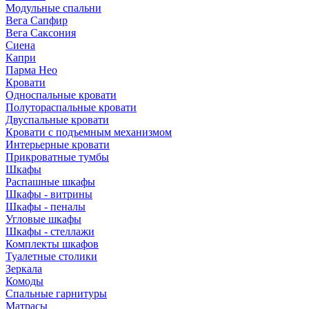
Модульные спальни
Вега Сапфир
Вега Саксония
Сиена
Капри
Парма Нео
Кровати
Односпальные кровати
Полутораспальные кровати
Двуспальные кровати
Кровати с подъемным механизмом
Интерьерные кровати
Прикроватные тумбы
Шкафы
Распашные шкафы
Шкафы - витрины
Шкафы - пеналы
Угловые шкафы
Шкафы - стеллажи
Комплекты шкафов
Туалетные столики
Зеркала
Комоды
Спальные гарнитуры
Матрасы