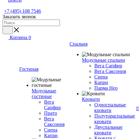
+7 (495) 108 7546
Заказать звонок
Корзина
0
Спальня
Модульные спальни
Вега Сапфир
Гостиная
Вега Саксония
Сиена
Капри
Парма Нео
Модульные
гостиные
Кровати
Вега
Односпальные
Сапфир
П
кровати
Прато
Полутораспальные
Вега
кровати
Саксония
Двуспальные
Сиена
кровати
Капри
Кровати с