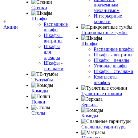
подъемным
Стенки
механизмом
Интерьерные
Шкафы
кровати
Распашные
Акции
шкафы
Прикроватные тумбы
Шкафы -
витрины
Шкафы
Шкафы
Распашные шкафы
для
Шкафы - витрины
одежды
Шкафы - пеналы
Шкафы -
Угловые шкафы
стеллажи
Шкафы - стеллажи
Комплекты
ТВ-тумбы
шкафов
Комоды
Туалетные столики
Полки
Зеркала
Столы
Комоды
Спальные гарнитуры
Матрасы