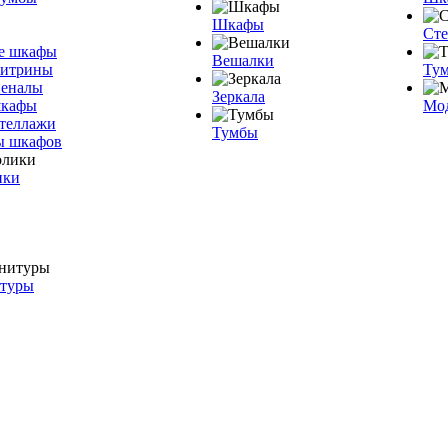
Шкафы
Ст
е шкафы
Вешалки
витрины
Тум
пеналы
Зеркала
шкафы
Мо
теллажи
Тумбы
ы шкафов
ики
итуры