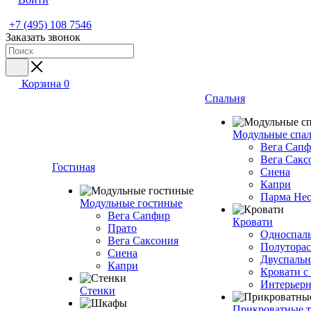
+7 (495) 108 7546
Заказать звонок
Корзина
0
Спальня
Модульные спа
Вега Сап
Вега Сакс
Гостиная
Сиена
Капри
Парма Не
Модульные гостиные
Вега Сапфир
Кровати
Прато
Односпаль
Вега Саксония
Полуторас
Сиена
Двуспальн
Капри
Кровати с
Интерьерн
Стенки
Прикроватные 