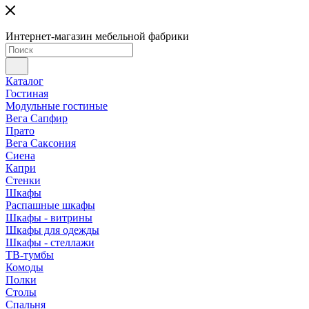
Интернет-магазин мебельной фабрики
Каталог
Гостиная
Модульные гостиные
Вега Сапфир
Прато
Вега Саксония
Сиена
Капри
Стенки
Шкафы
Распашные шкафы
Шкафы - витрины
Шкафы для одежды
Шкафы - стеллажи
ТВ-тумбы
Комоды
Полки
Столы
Спальня