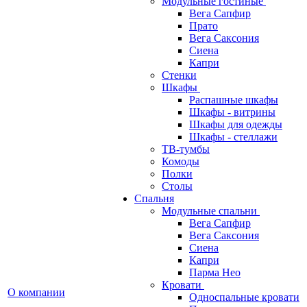
Модульные гостиные
Вега Сапфир
Прато
Вега Саксония
Сиена
Капри
Стенки
Шкафы
Распашные шкафы
Шкафы - витрины
Шкафы для одежды
Шкафы - стеллажи
ТВ-тумбы
Комоды
Полки
Столы
Спальня
Модульные спальни
Вега Сапфир
Вега Саксония
Сиена
Капри
Парма Нео
Кровати
О компании
Односпальные кровати