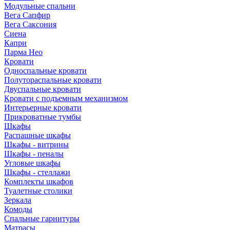
Модульные спальни
Вега Сапфир
Вега Саксония
Сиена
Капри
Парма Нео
Кровати
Односпальные кровати
Полутораспальные кровати
Двуспальные кровати
Кровати с подъемным механизмом
Интерьерные кровати
Прикроватные тумбы
Шкафы
Распашные шкафы
Шкафы - витрины
Шкафы - пеналы
Угловые шкафы
Шкафы - стеллажи
Комплекты шкафов
Туалетные столики
Зеркала
Комоды
Спальные гарнитуры
Матрасы