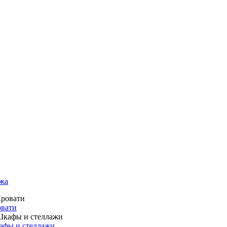
жа
вати
фы и стеллажи