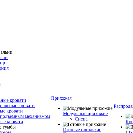
льни
фир
ония
о
Прихожая
ные кровати
пальные кровати
Распрода
ые кровати
Модульные прихожие
 подъемным механизмом
Сиена
ые кровати
Кро
Готовые прихожие
тумбы
Шка