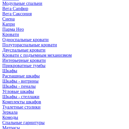
Модульные спальни
Вега Сапфир
Вега Саксония
Сиена
Капри
Парма Нео
Кровати
Односпальные кровати
Полутораспальные кровати
Двуспальные кровати
Кровати с подъемным механизмом
Интерьерные кровати
Прикроватные тумбы
Шкафы
Распашные шкафы
Шкафы - витрины
Шкафы - пеналы
Угловые шкафы
Шкафы - стеллажи
Комплекты шкафов
Туалетные столики
Зеркала
Комоды
Спальные гарнитуры
Матрасы