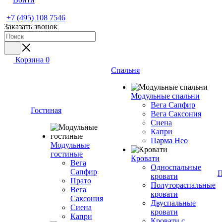
+7 (495) 108 7546
Заказать звонок
Корзина
0
Спальня
Модульные спальни
Вега Сапфир
Гостиная
Вега Саксония
Сиена
Капри
Парма Нео
Модульные
гостиные
Кровати
Вега
Односпальные
Сапфир
П
кровати
Прато
Полутораспальные
Вега
кровати
Саксония
Двуспальные
Сиена
кровати
Капри
Кровати с