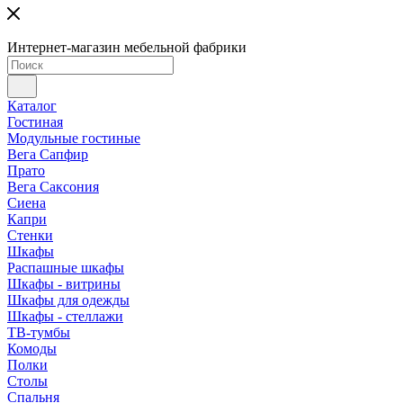
Интернет-магазин мебельной фабрики
Каталог
Гостиная
Модульные гостиные
Вега Сапфир
Прато
Вега Саксония
Сиена
Капри
Стенки
Шкафы
Распашные шкафы
Шкафы - витрины
Шкафы для одежды
Шкафы - стеллажи
ТВ-тумбы
Комоды
Полки
Столы
Спальня