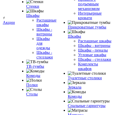
подъемным
Стенки
механизмом
Интерьерные
Шкафы
кровати
Распашные
Акции
шкафы
Прикроватные тумбы
Шкафы -
витрины
Шкафы
Шкафы
Распашные шкафы
для
Шкафы - витрины
одежды
Шкафы - пеналы
Шкафы -
Угловые шкафы
стеллажи
Шкафы - стеллажи
Комплекты
ТВ-тумбы
шкафов
Комоды
Туалетные столики
Полки
Зеркала
Столы
Комоды
Спальные гарнитуры
Матрасы