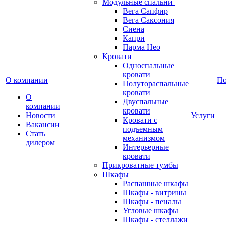
Модульные спальни
Вега Сапфир
Вега Саксония
Сиена
Капри
Парма Нео
Кровати
Односпальные
кровати
О компании
П
Полутораспальные
кровати
О
Двуспальные
компании
кровати
Новости
Услуги
Кровати с
Вакансии
подъемным
Стать
механизмом
дилером
Интерьерные
кровати
Прикроватные тумбы
Шкафы
Распашные шкафы
Шкафы - витрины
Шкафы - пеналы
Угловые шкафы
Шкафы - стеллажи