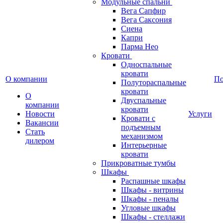
Модульные спальни
Вега Сапфир
Вега Саксония
Сиена
Капри
Парма Нео
Кровати
Односпальные
кровати
О компании
П
Полутораспальные
кровати
О
Двуспальные
компании
кровати
Новости
Услуги
Кровати с
Вакансии
подъемным
Стать
механизмом
дилером
Интерьерные
кровати
Прикроватные тумбы
Шкафы
Распашные шкафы
Шкафы - витрины
Шкафы - пеналы
Угловые шкафы
Шкафы - стеллажи