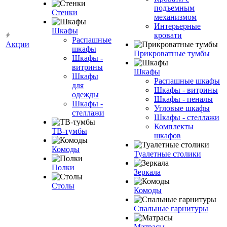
подъемным
Стенки
механизмом
Интерьерные
Шкафы
кровати
Распашные
Акции
шкафы
Прикроватные тумбы
Шкафы -
витрины
Шкафы
Шкафы
Распашные шкафы
для
Шкафы - витрины
одежды
Шкафы - пеналы
Шкафы -
Угловые шкафы
стеллажи
Шкафы - стеллажи
Комплекты
ТВ-тумбы
шкафов
Комоды
Туалетные столики
Полки
Зеркала
Столы
Комоды
Спальные гарнитуры
Матрасы