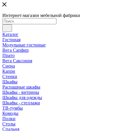
Интернет-магазин мебельной фабрики
Каталог
Гостиная
Модульные гостиные
Вега Сапфир
Прато
Вега Саксония
Сиена
Капри
Стенки
Шкафы
Распашные шкафы
Шкафы - витрины
Шкафы для одежды
Шкафы - стеллажи
ТВ-тумбы
Комоды
Полки
Столы
Спальня