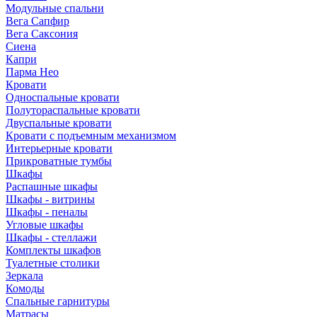
Модульные спальни
Вега Сапфир
Вега Саксония
Сиена
Капри
Парма Нео
Кровати
Односпальные кровати
Полутораспальные кровати
Двуспальные кровати
Кровати с подъемным механизмом
Интерьерные кровати
Прикроватные тумбы
Шкафы
Распашные шкафы
Шкафы - витрины
Шкафы - пеналы
Угловые шкафы
Шкафы - стеллажи
Комплекты шкафов
Туалетные столики
Зеркала
Комоды
Спальные гарнитуры
Матрасы