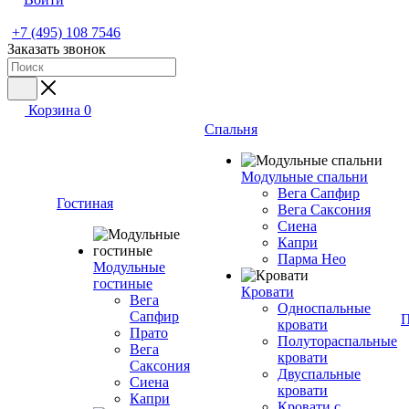
+7 (495) 108 7546
Заказать звонок
Корзина
0
Спальня
Модульные спальни
Вега Сапфир
Гостиная
Вега Саксония
Сиена
Капри
Парма Нео
Модульные
гостиные
Кровати
Вега
Односпальные
Сапфир
П
кровати
Прато
Полутораспальные
Вега
кровати
Саксония
Двуспальные
Сиена
кровати
Капри
Кровати с