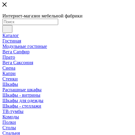
Интернет-магазин мебельной фабрики
Каталог
Гостиная
Модульные гостиные
Вега Сапфир
Прато
Вега Саксония
Сиена
Капри
Стенки
Шкафы
Распашные шкафы
Шкафы - витрины
Шкафы для одежды
Шкафы - стеллажи
ТВ-тумбы
Комоды
Полки
Столы
Спальня