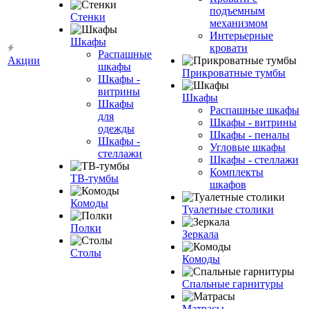
подъемным
Стенки
механизмом
Интерьерные
Шкафы
кровати
Распашные
Акции
шкафы
Прикроватные тумбы
Шкафы -
витрины
Шкафы
Шкафы
Распашные шкафы
для
Шкафы - витрины
одежды
Шкафы - пеналы
Шкафы -
Угловые шкафы
стеллажи
Шкафы - стеллажи
Комплекты
ТВ-тумбы
шкафов
Комоды
Туалетные столики
Полки
Зеркала
Столы
Комоды
Спальные гарнитуры
Матрасы