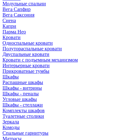
Модульные спальни
Вега Сапфир
Вега Саксония
Сиена
Капри
Парма Нео
Кровати
Односпальные кровати
Полутораспальные кровати
Двуспальные кровати
Кровати с подъемным механизмом
Интерьерные кровати
Прикроватные тумбы
Шкафы
Распашные шкафы
Шкафы - витрины
Шкафы - пеналы
Угловые шкафы
Шкафы - стеллажи
Комплекты шкафов
Туалетные столики
Зеркала
Комоды
Спальные гарнитуры
Матрасы