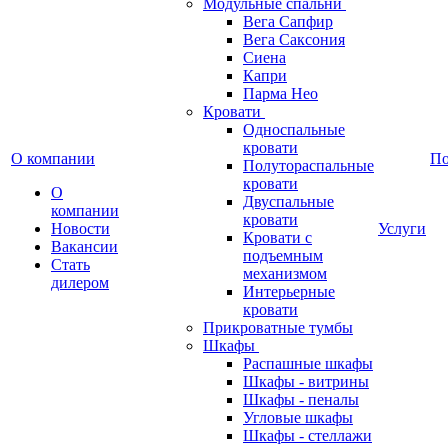
Модульные спальни
Вега Сапфир
Вега Саксония
Сиена
Капри
Парма Нео
Кровати
Односпальные
кровати
О компании
П
Полутораспальные
кровати
О
Двуспальные
компании
кровати
Новости
Услуги
Кровати с
Вакансии
подъемным
Стать
механизмом
дилером
Интерьерные
кровати
Прикроватные тумбы
Шкафы
Распашные шкафы
Шкафы - витрины
Шкафы - пеналы
Угловые шкафы
Шкафы - стеллажи