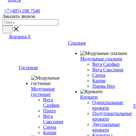
+7 (495) 108 7546
Заказать звонок
Корзина
0
Спальня
Модульные спальни
Вега Сапфир
Гостиная
Вега Саксония
Сиена
Капри
Парма Нео
Модульные
гостиные
Кровати
Вега
Односпальные
Сапфир
П
кровати
Прато
Полутораспальные
Вега
кровати
Саксония
Двуспальные
Сиена
кровати
Капри
Кровати с