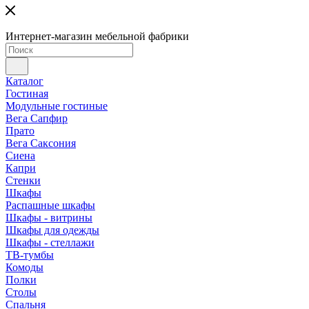
Интернет-магазин мебельной фабрики
Каталог
Гостиная
Модульные гостиные
Вега Сапфир
Прато
Вега Саксония
Сиена
Капри
Стенки
Шкафы
Распашные шкафы
Шкафы - витрины
Шкафы для одежды
Шкафы - стеллажи
ТВ-тумбы
Комоды
Полки
Столы
Спальня