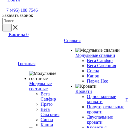
+7 (495) 108 7546
Заказать звонок
Корзина
0
Спальня
Модульные спальни
Вега Сапфир
Гостиная
Вега Саксония
Сиена
Капри
Парма Нео
Модульные
гостиные
Кровати
Вега
Односпальные
Сапфир
П
кровати
Прато
Полутораспальные
Вега
кровати
Саксония
Двуспальные
Сиена
кровати
Капри
Кровати с