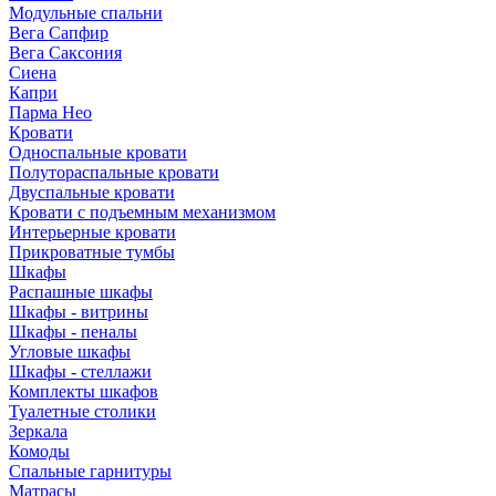
Модульные спальни
Вега Сапфир
Вега Саксония
Сиена
Капри
Парма Нео
Кровати
Односпальные кровати
Полутораспальные кровати
Двуспальные кровати
Кровати с подъемным механизмом
Интерьерные кровати
Прикроватные тумбы
Шкафы
Распашные шкафы
Шкафы - витрины
Шкафы - пеналы
Угловые шкафы
Шкафы - стеллажи
Комплекты шкафов
Туалетные столики
Зеркала
Комоды
Спальные гарнитуры
Матрасы