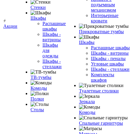
подъемным
Стенки
механизмом
Интерьерные
Шкафы
кровати
Распашные
Акции
шкафы
Прикроватные тумбы
Шкафы -
витрины
Шкафы
Шкафы
Распашные шкафы
для
Шкафы - витрины
одежды
Шкафы - пеналы
Шкафы -
Угловые шкафы
стеллажи
Шкафы - стеллажи
Комплекты
ТВ-тумбы
шкафов
Комоды
Туалетные столики
Полки
Зеркала
Столы
Комоды
Спальные гарнитуры
Матрасы