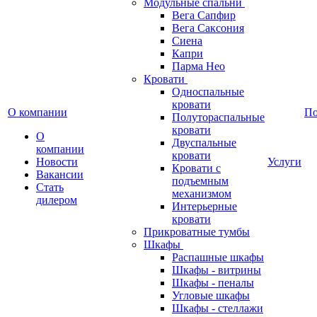
Модульные спальни
Вега Сапфир
Вега Саксония
Сиена
Капри
Парма Нео
Кровати
Односпальные
кровати
О компании
П
Полутораспальные
кровати
О
Двуспальные
компании
кровати
Новости
Услуги
Кровати с
Вакансии
подъемным
Стать
механизмом
дилером
Интерьерные
кровати
Прикроватные тумбы
Шкафы
Распашные шкафы
Шкафы - витрины
Шкафы - пеналы
Угловые шкафы
Шкафы - стеллажи