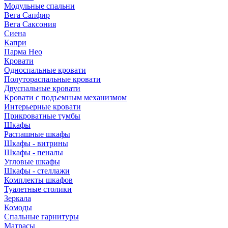
Модульные спальни
Вега Сапфир
Вега Саксония
Сиена
Капри
Парма Нео
Кровати
Односпальные кровати
Полутораспальные кровати
Двуспальные кровати
Кровати с подъемным механизмом
Интерьерные кровати
Прикроватные тумбы
Шкафы
Распашные шкафы
Шкафы - витрины
Шкафы - пеналы
Угловые шкафы
Шкафы - стеллажи
Комплекты шкафов
Туалетные столики
Зеркала
Комоды
Спальные гарнитуры
Матрасы