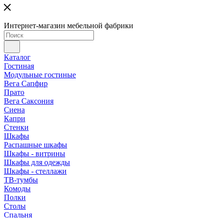
Интернет-магазин мебельной фабрики
Каталог
Гостиная
Модульные гостиные
Вега Сапфир
Прато
Вега Саксония
Сиена
Капри
Стенки
Шкафы
Распашные шкафы
Шкафы - витрины
Шкафы для одежды
Шкафы - стеллажи
ТВ-тумбы
Комоды
Полки
Столы
Спальня