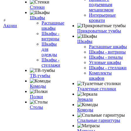
подъемным
Стенки
механизмом
Интерьерные
Шкафы
кровати
Распашные
Акции
шкафы
Прикроватные тумбы
Шкафы -
витрины
Шкафы
Шкафы
Распашные шкафы
для
Шкафы - витрины
одежды
Шкафы - пеналы
Шкафы -
Угловые шкафы
стеллажи
Шкафы - стеллажи
Комплекты
ТВ-тумбы
шкафов
Комоды
Туалетные столики
Полки
Зеркала
Столы
Комоды
Спальные гарнитуры
Матрасы