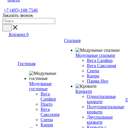
+7 (495) 108 7546
Заказать звонок
Корзина
0
Спальня
Модульные спальни
Вега Сапфир
Гостиная
Вега Саксония
Сиена
Капри
Парма Нео
Модульные
гостиные
Кровати
Вега
Односпальные
Сапфир
П
кровати
Прато
Полутораспальные
Вега
кровати
Саксония
Двуспальные
Сиена
кровати
Капри
Кровати с