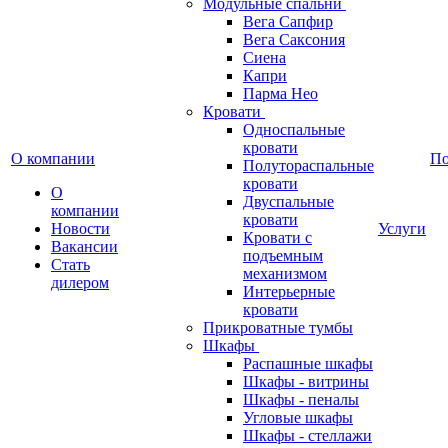
Модульные спальни
Вега Сапфир
Вега Саксония
Сиена
Капри
Парма Нео
Кровати
Односпальные
кровати
О компании
П
Полутораспальные
кровати
О
Двуспальные
компании
кровати
Новости
Услуги
Кровати с
Вакансии
подъемным
Стать
механизмом
дилером
Интерьерные
кровати
Прикроватные тумбы
Шкафы
Распашные шкафы
Шкафы - витрины
Шкафы - пеналы
Угловые шкафы
Шкафы - стеллажи