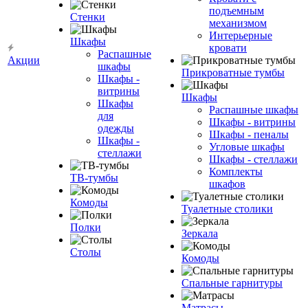
подъемным
Стенки
механизмом
Интерьерные
Шкафы
кровати
Распашные
Акции
шкафы
Прикроватные тумбы
Шкафы -
витрины
Шкафы
Шкафы
Распашные шкафы
для
Шкафы - витрины
одежды
Шкафы - пеналы
Шкафы -
Угловые шкафы
стеллажи
Шкафы - стеллажи
Комплекты
ТВ-тумбы
шкафов
Комоды
Туалетные столики
Полки
Зеркала
Столы
Комоды
Спальные гарнитуры
Матрасы