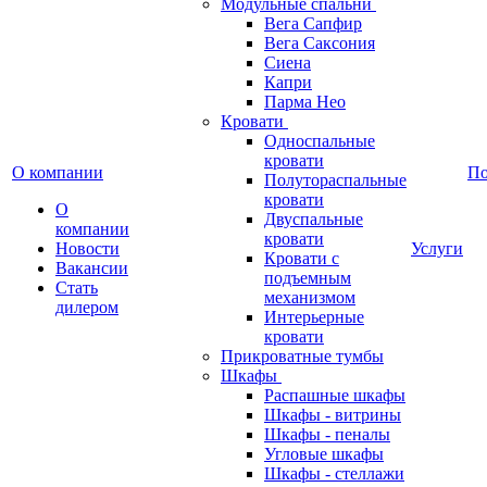
Модульные спальни
Вега Сапфир
Вега Саксония
Сиена
Капри
Парма Нео
Кровати
Односпальные
кровати
О компании
П
Полутораспальные
кровати
О
Двуспальные
компании
кровати
Новости
Услуги
Кровати с
Вакансии
подъемным
Стать
механизмом
дилером
Интерьерные
кровати
Прикроватные тумбы
Шкафы
Распашные шкафы
Шкафы - витрины
Шкафы - пеналы
Угловые шкафы
Шкафы - стеллажи