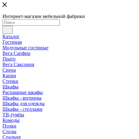
Интернет-магазин мебельной фабрики
Каталог
Гостиная
Модульные гостиные
Вега Сапфир
Прато
Вега Саксония
Сиена
Капри
Стенки
Шкафы
Распашные шкафы
Шкафы - витрины
Шкафы для одежды
Шкафы - стеллажи
ТВ-тумбы
Комоды
Полки
Столы
Спальня