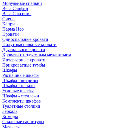
Модульные спальни
Вега Сапфир
Вега Саксония
Сиена
Капри
Парма Нео
Кровати
Односпальные кровати
Полутораспальные кровати
Двуспальные кровати
Кровати с подъемным механизмом
Интерьерные кровати
Прикроватные тумбы
Шкафы
Распашные шкафы
Шкафы - витрины
Шкафы - пеналы
Угловые шкафы
Шкафы - стеллажи
Комплекты шкафов
Туалетные столики
Зеркала
Комоды
Спальные гарнитуры
Матрасы