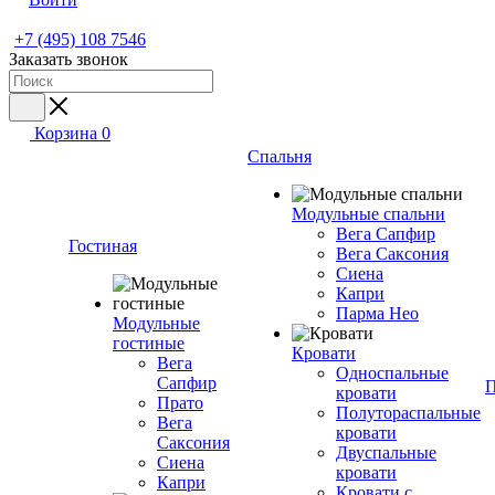
+7 (495) 108 7546
Заказать звонок
Корзина
0
Спальня
Модульные спальни
Вега Сапфир
Гостиная
Вега Саксония
Сиена
Капри
Парма Нео
Модульные
гостиные
Кровати
Вега
Односпальные
Сапфир
П
кровати
Прато
Полутораспальные
Вега
кровати
Саксония
Двуспальные
Сиена
кровати
Капри
Кровати с