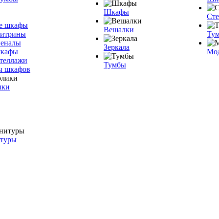
Шкафы
Ст
е шкафы
Вешалки
витрины
Тум
пеналы
Зеркала
шкафы
Мо
теллажи
Тумбы
ы шкафов
ики
итуры