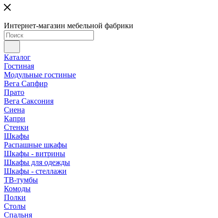
Интернет-магазин мебельной фабрики
Каталог
Гостиная
Модульные гостиные
Вега Сапфир
Прато
Вега Саксония
Сиена
Капри
Стенки
Шкафы
Распашные шкафы
Шкафы - витрины
Шкафы для одежды
Шкафы - стеллажи
ТВ-тумбы
Комоды
Полки
Столы
Спальня