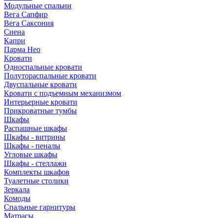
Модульные спальни
Вега Сапфир
Вега Саксония
Сиена
Капри
Парма Нео
Кровати
Односпальные кровати
Полутораспальные кровати
Двуспальные кровати
Кровати с подъемным механизмом
Интерьерные кровати
Прикроватные тумбы
Шкафы
Распашные шкафы
Шкафы - витрины
Шкафы - пеналы
Угловые шкафы
Шкафы - стеллажи
Комплекты шкафов
Туалетные столики
Зеркала
Комоды
Спальные гарнитуры
Матрасы