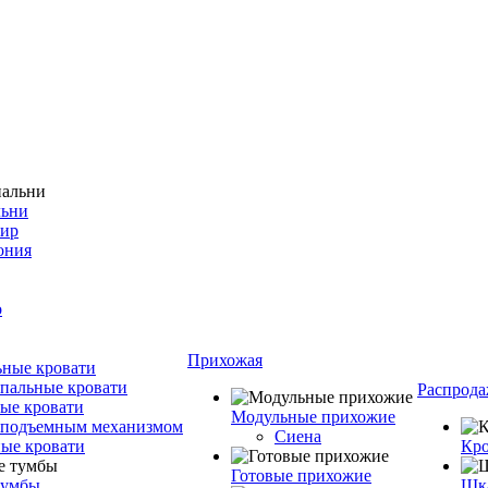
льни
фир
ония
о
Прихожая
ные кровати
пальные кровати
Распрода
ые кровати
Модульные прихожие
 подъемным механизмом
Сиена
ые кровати
Кро
Готовые прихожие
тумбы
Шка