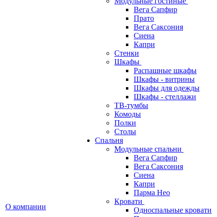
Модульные гостиные
Вега Сапфир
Прато
Вега Саксония
Сиена
Капри
Стенки
Шкафы
Распашные шкафы
Шкафы - витрины
Шкафы для одежды
Шкафы - стеллажи
ТВ-тумбы
Комоды
Полки
Столы
Спальня
Модульные спальни
Вега Сапфир
Вега Саксония
Сиена
Капри
Парма Нео
Кровати
О компании
Односпальные кровати