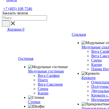
+7 (495) 108 7546
Заказать звонок
Корзина
0
Спальня
Модульные спа
Вега Сап
Вега Сакс
Гостиная
Сиена
Капри
Парма Не
Модульные гостиные
Вега Сапфир
Кровати
Прато
Односпаль
Вега Саксония
Полуторас
Сиена
Двуспальн
Капри
Кровати с
Интерьерн
Стенки
Прикроватные 