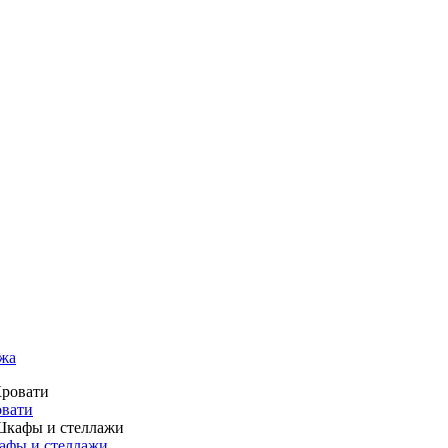
жа
вати
фы и стеллажи