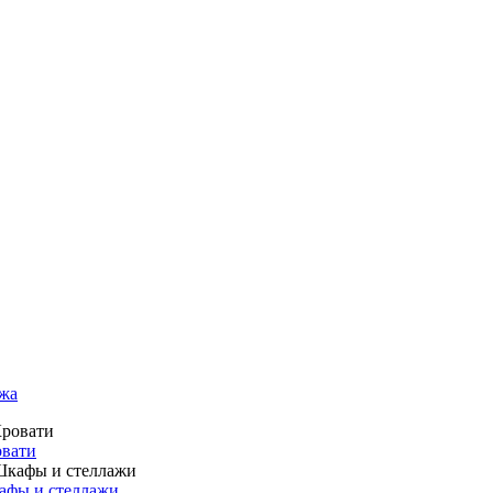
жа
вати
фы и стеллажи