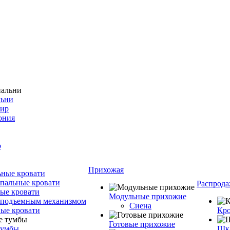
льни
фир
ония
о
Прихожая
ные кровати
пальные кровати
Распрода
ые кровати
Модульные прихожие
 подъемным механизмом
Сиена
ые кровати
Кро
Готовые прихожие
тумбы
Шка