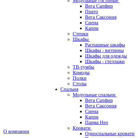
Модульные гостиные
Вега Сапфир
Прато
Вега Саксония
Сиена
Капри
Стенки
Шкафы
Распашные шкафы
Шкафы - витрины
Шкафы для одежды
Шкафы - стеллажи
ТВ-тумбы
Комоды
Полки
Столы
Спальня
Модульные спальни
Вега Сапфир
Вега Саксония
Сиена
Капри
Парма Нео
Кровати
О компании
Односпальные кровати