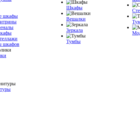
Шкафы
Ст
е шкафы
Вешалки
витрины
Тум
пеналы
Зеркала
шкафы
Мо
теллажи
Тумбы
ы шкафов
ики
итуры