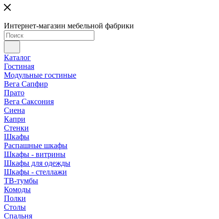
Интернет-магазин мебельной фабрики
Каталог
Гостиная
Модульные гостиные
Вега Сапфир
Прато
Вега Саксония
Сиена
Капри
Стенки
Шкафы
Распашные шкафы
Шкафы - витрины
Шкафы для одежды
Шкафы - стеллажи
ТВ-тумбы
Комоды
Полки
Столы
Спальня