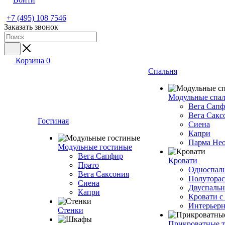
+7 (495) 108 7546
Заказать звонок
Корзина
0
Спальня
Модульные спа
Вега Сап
Вега Сакс
Гостиная
Сиена
Капри
Парма Не
Модульные гостиные
Вега Сапфир
Кровати
Прато
Односпаль
Вега Саксония
Полуторас
Сиена
Двуспальн
Капри
Кровати с
Интерьерн
Стенки
Прикроватные 