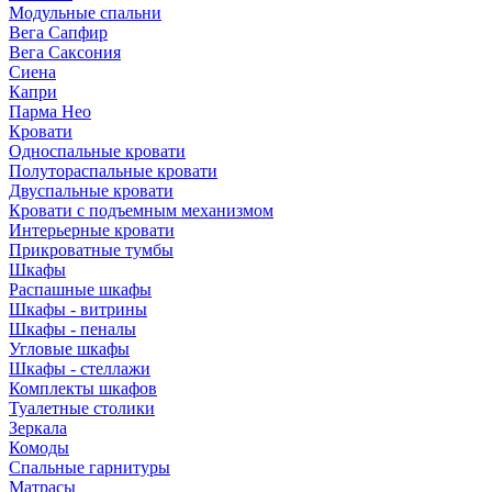
Модульные спальни
Вега Сапфир
Вега Саксония
Сиена
Капри
Парма Нео
Кровати
Односпальные кровати
Полутораспальные кровати
Двуспальные кровати
Кровати с подъемным механизмом
Интерьерные кровати
Прикроватные тумбы
Шкафы
Распашные шкафы
Шкафы - витрины
Шкафы - пеналы
Угловые шкафы
Шкафы - стеллажи
Комплекты шкафов
Туалетные столики
Зеркала
Комоды
Спальные гарнитуры
Матрасы