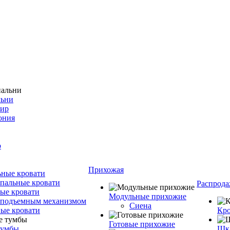
льни
фир
ония
о
Прихожая
ные кровати
пальные кровати
Распрода
ые кровати
Модульные прихожие
 подъемным механизмом
Сиена
ые кровати
Кро
Готовые прихожие
тумбы
Шка