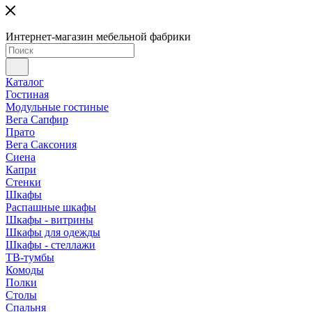
Интернет-магазин мебельной фабрики
Каталог
Гостиная
Модульные гостиные
Вега Сапфир
Прато
Вега Саксония
Сиена
Капри
Стенки
Шкафы
Распашные шкафы
Шкафы - витрины
Шкафы для одежды
Шкафы - стеллажи
ТВ-тумбы
Комоды
Полки
Столы
Спальня