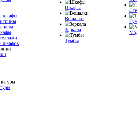
Шкафы
Ст
е шкафы
Вешалки
витрины
Тум
пеналы
Зеркала
шкафы
Мо
теллажи
Тумбы
ы шкафов
ики
итуры