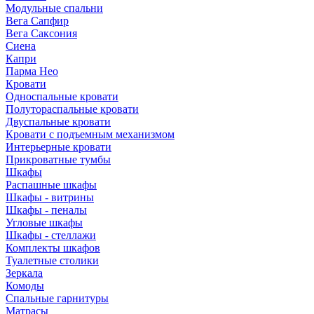
Модульные спальни
Вега Сапфир
Вега Саксония
Сиена
Капри
Парма Нео
Кровати
Односпальные кровати
Полутораспальные кровати
Двуспальные кровати
Кровати с подъемным механизмом
Интерьерные кровати
Прикроватные тумбы
Шкафы
Распашные шкафы
Шкафы - витрины
Шкафы - пеналы
Угловые шкафы
Шкафы - стеллажи
Комплекты шкафов
Туалетные столики
Зеркала
Комоды
Спальные гарнитуры
Матрасы