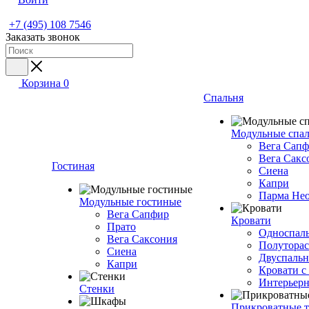
+7 (495) 108 7546
Заказать звонок
Корзина
0
Спальня
Модульные спа
Вега Сап
Вега Сакс
Гостиная
Сиена
Капри
Парма Не
Модульные гостиные
Вега Сапфир
Кровати
Прато
Односпаль
Вега Саксония
Полуторас
Сиена
Двуспальн
Капри
Кровати с
Интерьерн
Стенки
Прикроватные 