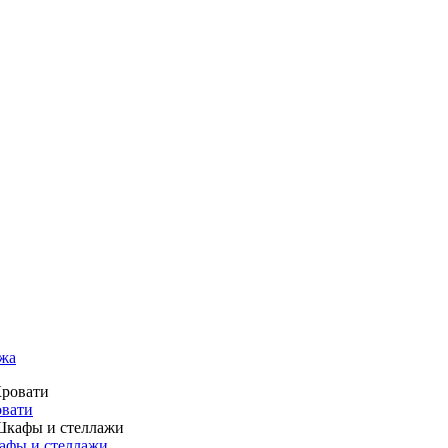
жа
вати
фы и стеллажи