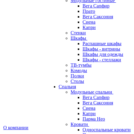
Модульные гостиные
Вега Сапфир
Прато
Вега Саксония
Сиена
Капри
Стенки
Шкафы
Распашные шкафы
Шкафы - витрины
Шкафы для одежды
Шкафы - стеллажи
ТВ-тумбы
Комоды
Полки
Столы
Спальня
Модульные спальни
Вега Сапфир
Вега Саксония
Сиена
Капри
Парма Нео
Кровати
О компании
Односпальные кровати