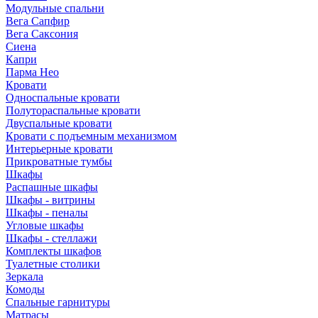
Модульные спальни
Вега Сапфир
Вега Саксония
Сиена
Капри
Парма Нео
Кровати
Односпальные кровати
Полутораспальные кровати
Двуспальные кровати
Кровати с подъемным механизмом
Интерьерные кровати
Прикроватные тумбы
Шкафы
Распашные шкафы
Шкафы - витрины
Шкафы - пеналы
Угловые шкафы
Шкафы - стеллажи
Комплекты шкафов
Туалетные столики
Зеркала
Комоды
Спальные гарнитуры
Матрасы