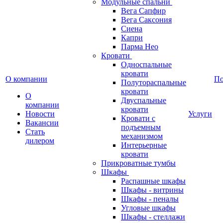
Модульные спальни
Вега Сапфир
Вега Саксония
Сиена
Капри
Парма Нео
Кровати
Односпальные
кровати
О компании
П
Полутораспальные
кровати
О
Двуспальные
компании
кровати
Новости
Услуги
Кровати с
Вакансии
подъемным
Стать
механизмом
дилером
Интерьерные
кровати
Прикроватные тумбы
Шкафы
Распашные шкафы
Шкафы - витрины
Шкафы - пеналы
Угловые шкафы
Шкафы - стеллажи