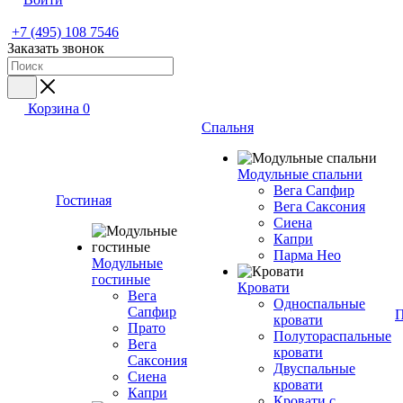
+7 (495) 108 7546
Заказать звонок
Корзина
0
Спальня
Модульные спальни
Вега Сапфир
Гостиная
Вега Саксония
Сиена
Капри
Парма Нео
Модульные
гостиные
Кровати
Вега
Односпальные
Сапфир
П
кровати
Прато
Полутораспальные
Вега
кровати
Саксония
Двуспальные
Сиена
кровати
Капри
Кровати с