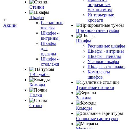
подъемным
Стенки
механизмом
Интерьерные
Шкафы
кровати
Распашные
Акции
шкафы
Прикроватные тумбы
Шкафы -
витрины
Шкафы
Шкафы
Распашные шкафы
для
Шкафы - витрины
одежды
Шкафы - пеналы
Шкафы -
Угловые шкафы
стеллажи
Шкафы - стеллажи
Комплекты
ТВ-тумбы
шкафов
Комоды
Туалетные столики
Полки
Зеркала
Столы
Комоды
Спальные гарнитуры
Матрасы