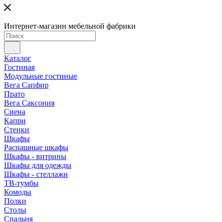
Интернет-магазин мебельной фабрики
Каталог
Гостиная
Модульные гостиные
Вега Сапфир
Прато
Вега Саксония
Сиена
Капри
Стенки
Шкафы
Распашные шкафы
Шкафы - витрины
Шкафы для одежды
Шкафы - стеллажи
ТВ-тумбы
Комоды
Полки
Столы
Спальня