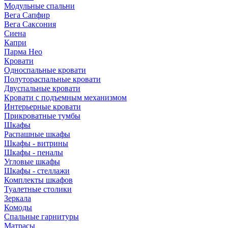
Модульные спальни
Вега Сапфир
Вега Саксония
Сиена
Капри
Парма Нео
Кровати
Односпальные кровати
Полутораспальные кровати
Двуспальные кровати
Кровати с подъемным механизмом
Интерьерные кровати
Прикроватные тумбы
Шкафы
Распашные шкафы
Шкафы - витрины
Шкафы - пеналы
Угловые шкафы
Шкафы - стеллажи
Комплекты шкафов
Туалетные столики
Зеркала
Комоды
Спальные гарнитуры
Матрасы