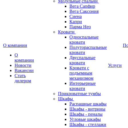
Модульные спальни
Вега Сапфир
Вега Саксония
Сиена
Капри
Парма Нео
Кровати
Односпальные
кровати
О компании
П
Полутораспальные
кровати
О
Двуспальные
компании
кровати
Новости
Услуги
Кровати с
Вакансии
подъемным
Стать
механизмом
дилером
Интерьерные
кровати
Прикроватные тумбы
Шкафы
Распашные шкафы
Шкафы - витрины
Шкафы - пеналы
Угловые шкафы
Шкафы - стеллажи