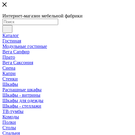
Интернет-магазин мебельной фабрики
Каталог
Гостиная
Модульные гостиные
Вега Сапфир
Прато
Вега Саксония
Сиена
Капри
Стенки
Шкафы
Распашные шкафы
Шкафы - витрины
Шкафы для одежды
Шкафы - стеллажи
ТВ-тумбы
Комоды
Полки
Столы
Спальня