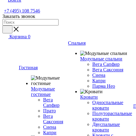
+7 (495) 108 7546
Заказать звонок
Корзина
0
Спальня
Модульные спальни
Вега Сапфир
Гостиная
Вега Саксония
Сиена
Капри
Парма Нео
Модульные
гостиные
Кровати
Вега
Односпальные
Сапфир
П
кровати
Прато
Полутораспальные
Вега
кровати
Саксония
Двуспальные
Сиена
кровати
Капри
Кровати с