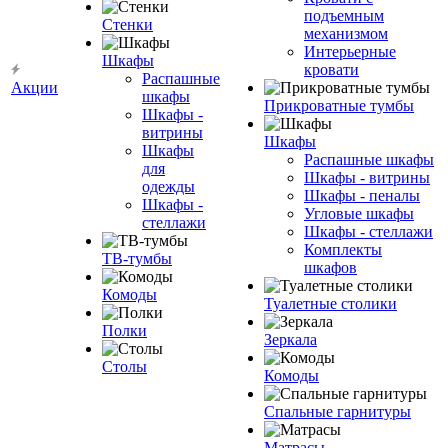
подъемным
Стенки
механизмом
Интерьерные
Шкафы
кровати
Распашные
Акции
шкафы
Прикроватные тумбы
Шкафы -
витрины
Шкафы
Шкафы
Распашные шкафы
для
Шкафы - витрины
одежды
Шкафы - пеналы
Шкафы -
Угловые шкафы
стеллажи
Шкафы - стеллажи
Комплекты
ТВ-тумбы
шкафов
Комоды
Туалетные столики
Полки
Зеркала
Столы
Комоды
Спальные гарнитуры
Матрасы