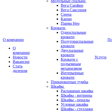
Модульные спальни
Вега Сапфир
Вега Саксония
Сиена
Капри
Парма Нео
Кровати
Односпальные
кровати
О компании
П
Полутораспальные
кровати
О
Двуспальные
компании
кровати
Новости
Услуги
Кровати с
Вакансии
подъемным
Стать
механизмом
дилером
Интерьерные
кровати
Прикроватные тумбы
Шкафы
Распашные шкафы
Шкафы - витрины
Шкафы - пеналы
Угловые шкафы
Шкафы - стеллажи