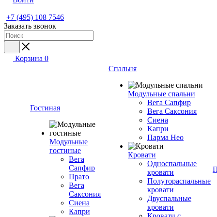
+7 (495) 108 7546
Заказать звонок
Корзина
0
Спальня
Модульные спальни
Вега Сапфир
Гостиная
Вега Саксония
Сиена
Капри
Парма Нео
Модульные
гостиные
Кровати
Вега
Односпальные
Сапфир
П
кровати
Прато
Полутораспальные
Вега
кровати
Саксония
Двуспальные
Сиена
кровати
Капри
Кровати с