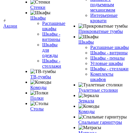
подъемным
Стенки
механизмом
Интерьерные
Шкафы
кровати
Распашные
Акции
шкафы
Прикроватные тумбы
Шкафы -
витрины
Шкафы
Шкафы
Распашные шкафы
для
Шкафы - витрины
одежды
Шкафы - пеналы
Шкафы -
Угловые шкафы
стеллажи
Шкафы - стеллажи
Комплекты
ТВ-тумбы
шкафов
Комоды
Туалетные столики
Полки
Зеркала
Столы
Комоды
Спальные гарнитуры
Матрасы