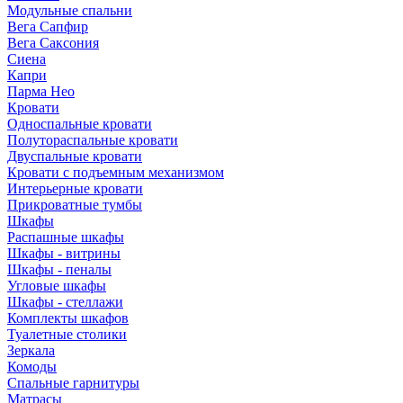
Модульные спальни
Вега Сапфир
Вега Саксония
Сиена
Капри
Парма Нео
Кровати
Односпальные кровати
Полутораспальные кровати
Двуспальные кровати
Кровати с подъемным механизмом
Интерьерные кровати
Прикроватные тумбы
Шкафы
Распашные шкафы
Шкафы - витрины
Шкафы - пеналы
Угловые шкафы
Шкафы - стеллажи
Комплекты шкафов
Туалетные столики
Зеркала
Комоды
Спальные гарнитуры
Матрасы