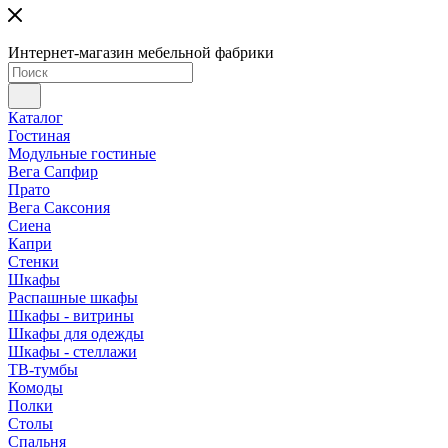
Интернет-магазин мебельной фабрики
Каталог
Гостиная
Модульные гостиные
Вега Сапфир
Прато
Вега Саксония
Сиена
Капри
Стенки
Шкафы
Распашные шкафы
Шкафы - витрины
Шкафы для одежды
Шкафы - стеллажи
ТВ-тумбы
Комоды
Полки
Столы
Спальня