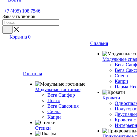
+7 (495) 108 7546
Заказать звонок
Корзина
0
Спальня
Модульные спа
Вега Сап
Вега Сакс
Гостиная
Сиена
Капри
Парма Не
Модульные гостиные
Вега Сапфир
Кровати
Прато
Односпаль
Вега Саксония
Полуторас
Сиена
Двуспальн
Капри
Кровати с
Интерьерн
Стенки
Прикроватные 