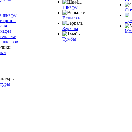
Шкафы
Ст
е шкафы
Вешалки
витрины
Тум
пеналы
Зеркала
шкафы
Мо
теллажи
Тумбы
ы шкафов
ики
итуры