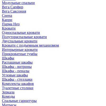
Модульные спальни
Вега Сапфир
Вега Саксония
Сиена
Капри
Парма Нео
Кровати
Односпальные кровати
Полутораспальные кровати
Двуспальные кровати
Кровати с подъемным механизмом
Интерьерные кровати
Прикроватные тумбы
Шкафы
Распашные шкафы
Шкафы - витрины
Шкафы - пеналы
Угловые шкафы
Шкафы - стеллажи
Комплекты шкафов
Туалетные столики
Зеркала
Комоды
Спальные гарнитуры
Матрасы