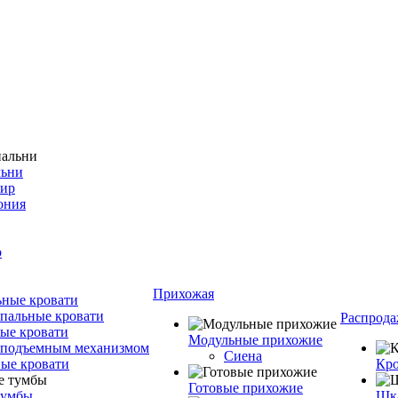
льни
фир
ония
о
Прихожая
ные кровати
пальные кровати
Распрода
ые кровати
Модульные прихожие
 подъемным механизмом
Сиена
ые кровати
Кро
Готовые прихожие
тумбы
Шка