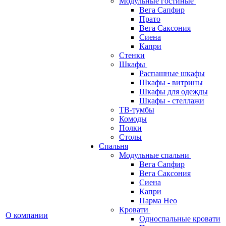
Модульные гостиные
Вега Сапфир
Прато
Вега Саксония
Сиена
Капри
Стенки
Шкафы
Распашные шкафы
Шкафы - витрины
Шкафы для одежды
Шкафы - стеллажи
ТВ-тумбы
Комоды
Полки
Столы
Спальня
Модульные спальни
Вега Сапфир
Вега Саксония
Сиена
Капри
Парма Нео
Кровати
О компании
Односпальные кровати