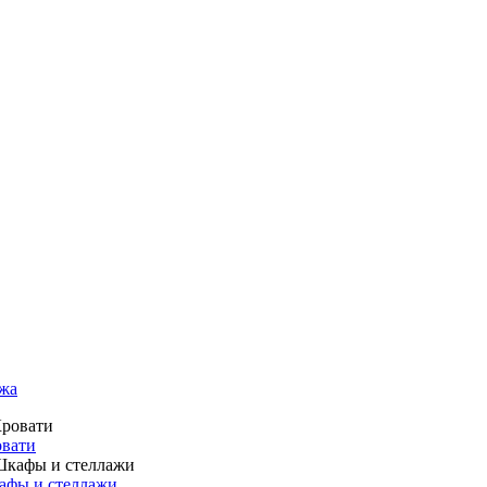
жа
вати
фы и стеллажи