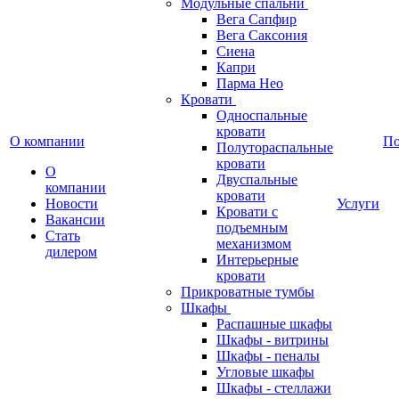
Модульные спальни
Вега Сапфир
Вега Саксония
Сиена
Капри
Парма Нео
Кровати
Односпальные
кровати
О компании
П
Полутораспальные
кровати
О
Двуспальные
компании
кровати
Новости
Услуги
Кровати с
Вакансии
подъемным
Стать
механизмом
дилером
Интерьерные
кровати
Прикроватные тумбы
Шкафы
Распашные шкафы
Шкафы - витрины
Шкафы - пеналы
Угловые шкафы
Шкафы - стеллажи