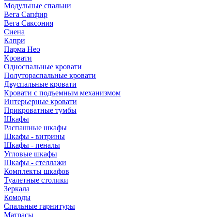
Модульные спальни
Вега Сапфир
Вега Саксония
Сиена
Капри
Парма Нео
Кровати
Односпальные кровати
Полутораспальные кровати
Двуспальные кровати
Кровати с подъемным механизмом
Интерьерные кровати
Прикроватные тумбы
Шкафы
Распашные шкафы
Шкафы - витрины
Шкафы - пеналы
Угловые шкафы
Шкафы - стеллажи
Комплекты шкафов
Туалетные столики
Зеркала
Комоды
Спальные гарнитуры
Матрасы