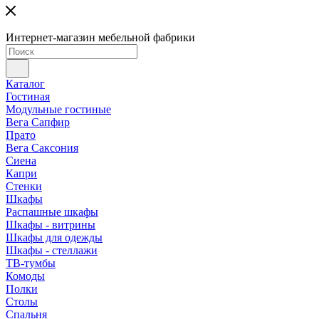
Интернет-магазин мебельной фабрики
Каталог
Гостиная
Модульные гостиные
Вега Сапфир
Прато
Вега Саксония
Сиена
Капри
Стенки
Шкафы
Распашные шкафы
Шкафы - витрины
Шкафы для одежды
Шкафы - стеллажи
ТВ-тумбы
Комоды
Полки
Столы
Спальня