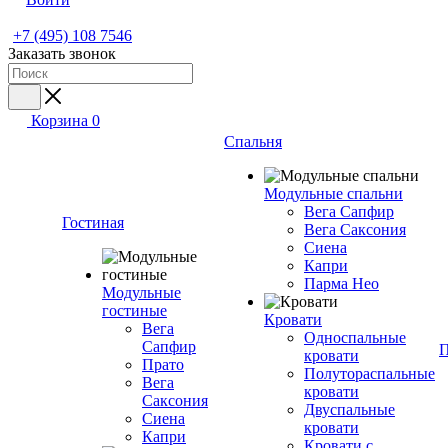
+7 (495) 108 7546
Заказать звонок
Корзина
0
Спальня
Модульные спальни
Вега Сапфир
Гостиная
Вега Саксония
Сиена
Капри
Парма Нео
Модульные
гостиные
Кровати
Вега
Односпальные
Сапфир
П
кровати
Прато
Полутораспальные
Вега
кровати
Саксония
Двуспальные
Сиена
кровати
Капри
Кровати с