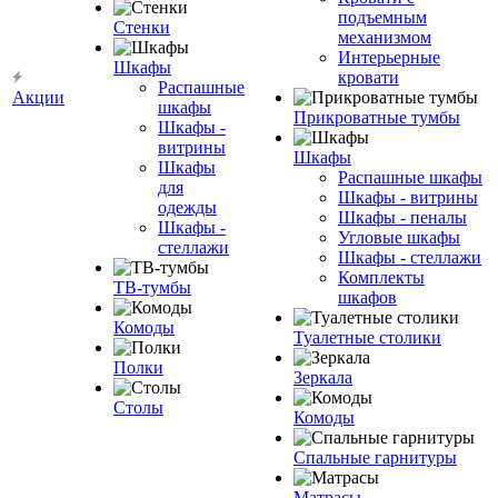
подъемным
Стенки
механизмом
Интерьерные
Шкафы
кровати
Распашные
Акции
шкафы
Прикроватные тумбы
Шкафы -
витрины
Шкафы
Шкафы
Распашные шкафы
для
Шкафы - витрины
одежды
Шкафы - пеналы
Шкафы -
Угловые шкафы
стеллажи
Шкафы - стеллажи
Комплекты
ТВ-тумбы
шкафов
Комоды
Туалетные столики
Полки
Зеркала
Столы
Комоды
Спальные гарнитуры
Матрасы