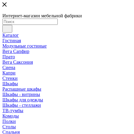
Интернет-магазин мебельной фабрики
Каталог
Гостиная
Модульные гостиные
Вега Сапфир
Прато
Вега Саксония
Сиена
Капри
Стенки
Шкафы
Распашные шкафы
Шкафы - витрины
Шкафы для одежды
Шкафы - стеллажи
ТВ-тумбы
Комоды
Полки
Столы
Спальня