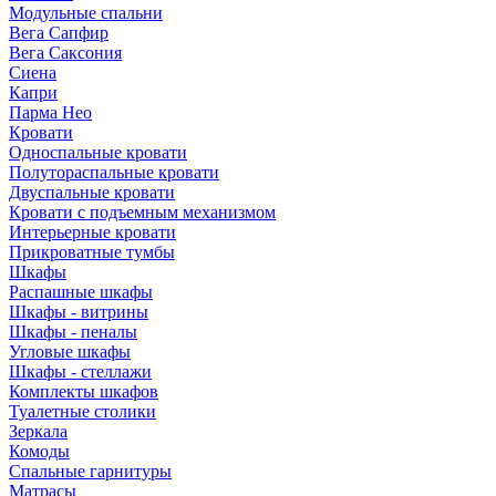
Модульные спальни
Вега Сапфир
Вега Саксония
Сиена
Капри
Парма Нео
Кровати
Односпальные кровати
Полутораспальные кровати
Двуспальные кровати
Кровати с подъемным механизмом
Интерьерные кровати
Прикроватные тумбы
Шкафы
Распашные шкафы
Шкафы - витрины
Шкафы - пеналы
Угловые шкафы
Шкафы - стеллажи
Комплекты шкафов
Туалетные столики
Зеркала
Комоды
Спальные гарнитуры
Матрасы