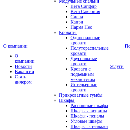
Модульные спальни
Вега Сапфир
Вега Саксония
Сиена
Капри
Парма Нео
Кровати
Односпальные
кровати
О компании
П
Полутораспальные
кровати
О
Двуспальные
компании
кровати
Новости
Услуги
Кровати с
Вакансии
подъемным
Стать
механизмом
дилером
Интерьерные
кровати
Прикроватные тумбы
Шкафы
Распашные шкафы
Шкафы - витрины
Шкафы - пеналы
Угловые шкафы
Шкафы - стеллажи