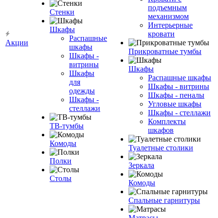
подъемным
Стенки
механизмом
Интерьерные
Шкафы
кровати
Распашные
Акции
шкафы
Прикроватные тумбы
Шкафы -
витрины
Шкафы
Шкафы
Распашные шкафы
для
Шкафы - витрины
одежды
Шкафы - пеналы
Шкафы -
Угловые шкафы
стеллажи
Шкафы - стеллажи
Комплекты
ТВ-тумбы
шкафов
Комоды
Туалетные столики
Полки
Зеркала
Столы
Комоды
Спальные гарнитуры
Матрасы