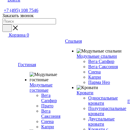
+7 (495) 108 7546
Заказать звонок
Корзина
0
Спальня
Модульные спальни
Вега Сапфир
Гостиная
Вега Саксония
Сиена
Капри
Парма Нео
Модульные
гостиные
Кровати
Вега
Односпальные
Сапфир
П
кровати
Прато
Полутораспальные
Вега
кровати
Саксония
Двуспальные
Сиена
кровати
Капри
Кровати с